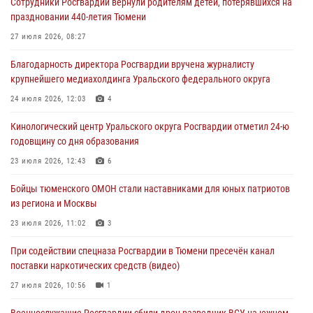
Сотрудники Росгвардии вернули родителям детей, потерявшихся на
Росгвардейцы в Тюменской области почтили память генерала
праздновании 440-летия Тюмени
армии Ивана Кирилловича Яковлева
27 июля 2026, 08:27
05 августа 2026, 11:03
4
Благодарность директора Росгвардии вручена журналисту
В Тюмени офицер Росгвардии в радиоэфире напомнил гражданам о
крупнейшего медиахолдинга Уральского федерального округа
мерах безопасного владения оружием
24 июля 2026, 12:03
4
05 августа 2026, 09:56
2
Кинологический центр Уральского округа Росгвардии отметил 24-ю
Военнослужащие Росгвардии сбили дрон-разведчик ВСУ на южном
годовщину со дня образования
направлении
23 июля 2026, 12:43
6
05 августа 2026, 05:35
Бойцы тюменского ОМОН стали наставниками для юных патриотов
Стальной характер продемонстрировали росгвардейцы в ходе
из региона и Москвы
масштабных спортивных событий на Урале
23 июля 2026, 11:02
3
05 августа 2026, 05:22
6
2
При содействии спецназа Росгвардии в Тюмени пресечён канал
поставки наркотических средств (видео)
27 июля 2026, 10:56
1
Военнослужащие Росгвардии сбили дрон-разведчик ВСУ на южном