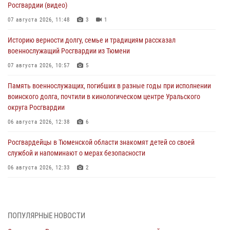
Росгвардии (видео)
07 августа 2026, 11:48
3
1
Историю верности долгу, семье и традициям рассказал
военнослужащий Росгвардии из Тюмени
07 августа 2026, 10:57
5
Память военнослужащих, погибших в разные годы при исполнении
воинского долга, почтили в кинологическом центре Уральского
округа Росгвардии
06 августа 2026, 12:38
6
Росгвардейцы в Тюменской области знакомят детей со своей
службой и напоминают о мерах безопасности
06 августа 2026, 12:33
2
Росгвардейцы приняли участие в фотопроекте «Прогуляемся по
Тюменской области» в рамках акции «Храним огонь Победы»
06 августа 2026, 04:41
3
ПОПУЛЯРНЫЕ НОВОСТИ