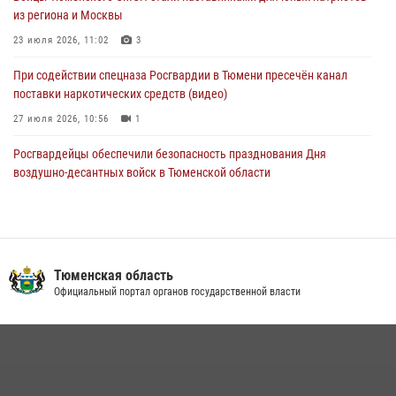
из региона и Москвы
04 августа 2026, 06:28
4
1
23 июля 2026, 11:02
3
При содействии спецназа Росгвардии в Тюмени пресечён канал
поставки наркотических средств (видео)
27 июля 2026, 10:56
1
Росгвардейцы обеспечили безопасность празднования Дня
воздушно-десантных войск в Тюменской области
03 августа 2026, 07:23
1
Тюменский ОМОН «Вепрь» проводит для детей «Каникулы с
Росгвардией»
Тюменская область
10 июля 2026, 11:46
7
Официальный портал органов государственной власти
В Тюменской области подведены итоги деятельности
вневедомственной охраны Росгвардии за первое полугодие 2026
года
15 июля 2026, 04:12
3