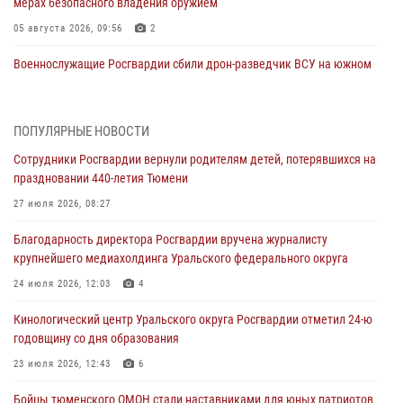
мерах безопасного владения оружием
05 августа 2026, 09:56
2
Военнослужащие Росгвардии сбили дрон-разведчик ВСУ на южном
направлении
05 августа 2026, 05:35
ПОПУЛЯРНЫЕ НОВОСТИ
Стальной характер продемонстрировали росгвардейцы в ходе
Сотрудники Росгвардии вернули родителям детей, потерявшихся на
масштабных спортивных событий на Урале
праздновании 440-летия Тюмени
05 августа 2026, 05:22
6
2
27 июля 2026, 08:27
В Тюмени сотрудник Росгвардии во внеслужебное время задержал
Благодарность директора Росгвардии вручена журналисту
виновника ДТП
крупнейшего медиахолдинга Уральского федерального округа
05 августа 2026, 05:15
1
24 июля 2026, 12:03
4
Со 101-м Днём рождения поздравили сотрудники Росгвардии
Кинологический центр Уральского округа Росгвардии отметил 24-ю
труженицу тыла из Тюмени
годовщину со дня образования
04 августа 2026, 11:07
23 июля 2026, 12:43
6
Спецназ Росгвардии провел комплексную тренировку в полевых
Бойцы тюменского ОМОН стали наставниками для юных патриотов
условиях в Тюменской области (видео)