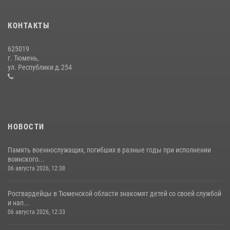
Сотрудники тюменского СОБР "Сова" отработали навыки
десантирования на Урале
КОНТАКТЫ
16 июля 2026, 10:42
4
625019
Росгвардейцы в День семьи, любви и верности оказали помощь
г. Тюмень,
жителям Тюмени, оказавшимся в сложной жизненной ситуации
ул. Республики д.254
08 июля 2026, 09:38
5
НОВОСТИ
Память военнослужащих, погибших в разные годы при исполнении
воинского...
06 августа 2026, 12:38
Росгвардейцы в Тюменской области знакомят детей со своей службой
и нап...
06 августа 2026, 12:33