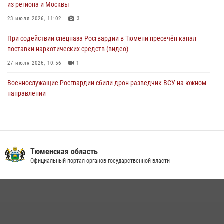
из региона и Москвы
масштабных спортивных событий на Урале
23 июля 2026, 11:02
3
05 августа 2026, 05:22
6
2
При содействии спецназа Росгвардии в Тюмени пресечён канал
поставки наркотических средств (видео)
27 июля 2026, 10:56
1
Военнослужащие Росгвардии сбили дрон-разведчик ВСУ на южном
направлении
05 августа 2026, 05:35
Росгвардейцы обеспечили безопасность празднования Дня
воздушно-десантных войск в Тюменской области
Тюменская область
03 августа 2026, 07:23
1
Официальный портал органов государственной власти
Тюменский ОМОН «Вепрь» проводит для детей «Каникулы с
Росгвардией»
10 июля 2026, 11:46
7
В Тюменской области подведены итоги деятельности