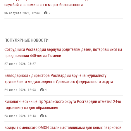
службой и напоминают о мерах безопасности
06 августа 2026, 12:33
2
Росгвардейцы приняли участие в фотопроекте «Прогуляемся по
Тюменской области» в рамках акции «Храним огонь Победы»
06 августа 2026, 04:41
3
ПОПУЛЯРНЫЕ НОВОСТИ
Сотрудники Росгвардии вернули родителям детей, потерявшихся на
Росгвардейцы в Тюменской области почтили память генерала
праздновании 440-летия Тюмени
армии Ивана Кирилловича Яковлева
27 июля 2026, 08:27
05 августа 2026, 11:03
4
Благодарность директора Росгвардии вручена журналисту
В Тюмени офицер Росгвардии в радиоэфире напомнил гражданам о
крупнейшего медиахолдинга Уральского федерального округа
мерах безопасного владения оружием
24 июля 2026, 12:03
4
05 августа 2026, 09:56
2
Кинологический центр Уральского округа Росгвардии отметил 24-ю
Военнослужащие Росгвардии сбили дрон-разведчик ВСУ на южном
годовщину со дня образования
направлении
23 июля 2026, 12:43
6
05 августа 2026, 05:35
Бойцы тюменского ОМОН стали наставниками для юных патриотов
Стальной характер продемонстрировали росгвардейцы в ходе