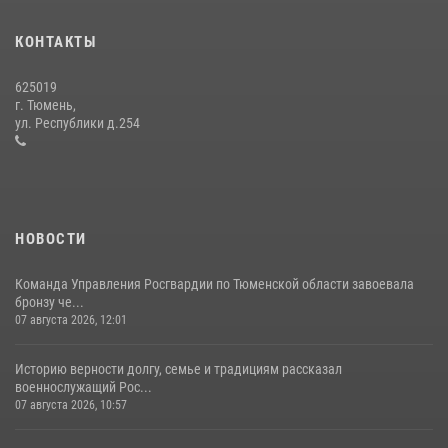
вневедомственной охраны Росгвардии за первое полугодие 2026
года
КОНТАКТЫ
15 июля 2026, 04:12
3
625019
Сотрудники тюменского СОБР "Сова" отработали навыки
г. Тюмень,
десантирования на Урале
ул. Республики д.254
16 июля 2026, 10:42
4
НОВОСТИ
Команда Управления Росгвардии по Тюменской области завоевала
бронзу че...
07 августа 2026, 12:01
Историю верности долгу, семье и традициям рассказал
военнослужащий Рос...
07 августа 2026, 10:57