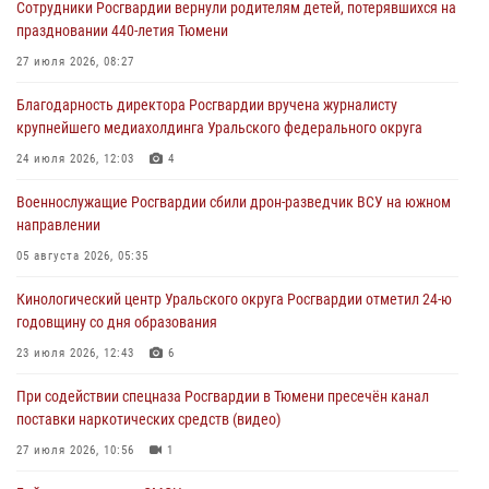
Сотрудники Росгвардии вернули родителям детей, потерявшихся на
праздновании 440-летия Тюмени
Историю верности долгу, семье и традициям рассказал
военнослужащий Росгвардии из Тюмени
27 июля 2026, 08:27
07 августа 2026, 10:57
5
Благодарность директора Росгвардии вручена журналисту
крупнейшего медиахолдинга Уральского федерального округа
Память военнослужащих, погибших в разные годы при исполнении
воинского долга, почтили в кинологическом центре Уральского
24 июля 2026, 12:03
4
округа Росгвардии
Военнослужащие Росгвардии сбили дрон-разведчик ВСУ на южном
06 августа 2026, 12:38
6
направлении
Росгвардейцы в Тюменской области знакомят детей со своей
05 августа 2026, 05:35
службой и напоминают о мерах безопасности
Кинологический центр Уральского округа Росгвардии отметил 24-ю
06 августа 2026, 12:33
2
годовщину со дня образования
Росгвардейцы приняли участие в фотопроекте «Прогуляемся по
23 июля 2026, 12:43
6
Тюменской области» в рамках акции «Храним огонь Победы»
При содействии спецназа Росгвардии в Тюмени пресечён канал
06 августа 2026, 04:41
3
поставки наркотических средств (видео)
27 июля 2026, 10:56
1