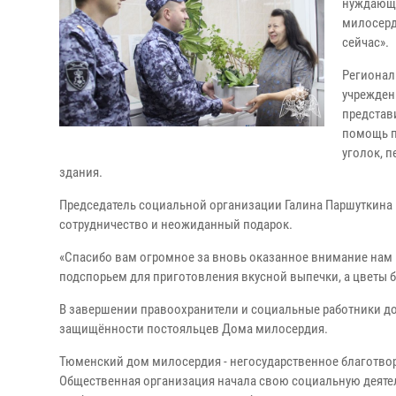
нуждающи
милосерд
сейчас».
Регионал
учреждени
представ
помощь п
уголок, 
здания.
Председатель социальной организации Галина Паршуткина 
сотрудничество и неожиданный подарок.
«Спасибо вам огромное за вновь оказанное внимание на
подспорьем для приготовления вкусной выпечки, а цветы бу
В завершении правоохранители и социальные работники д
защищённости постояльцев Дома милосердия.
Тюменский дом милосердия - негосударственное благотв
Общественная организация начала свою социальную деятел