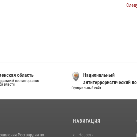
След
енская область
Национальный
иальный портал органов
антитеррористический к
ой власти
Официальный сайт
И
НАВИГАЦИЯ
равления Росгвардии по
Новости