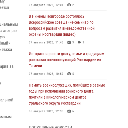
ому
07 августа 2026, 12:01
2
ается
В Нижнем Новгороде состоялось
Всероссийское совещание-семинар по
оциальным
вопросам развития вневедомственной
а этот раз
охраны Росгвардии (видео)
ную
ёный»
07 августа 2026, 11:48
3
1
о этажа
Историю верности долгу, семье и традициям
рассказал военнослужащий Росгвардии из
Тюмени
арив за
07 августа 2026, 10:57
5
м
Память военнослужащих, погибших в разные
годы при исполнении воинского долга,
почтили в кинологическом центре
иальной
Уральского округа Росгвардии
06 августа 2026, 12:38
6
домным.
Росгвардейцы в Тюменской области
ПОПУЛЯРНЫЕ НОВОСТИ