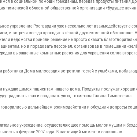
мся в социальной помощи гражданам, передав продукты питания Д
ия тюменской областной общественной организации «Будущее начин
ьное управление Росгвардии уже несколько лет взаимодействует с с
ем, и встречи всегда проходят в тёплой дружественной обстановке. Н
ители ведомства приняли решение не просто оказать благотворитель
ациентам, но и порадовать персонал, организовав в помещении «зел
передав выращенные комнатные растения для украшения холла второг
и работники Дома милосердия встретили гостей с улыбками, поблагод
м и нуждающимся пациентам нашего дома. Продукты послужат хороши
дут радовать глаз и создавать уют», - отметила Галина Тимофеевна.
оговорились о дальнейшем взаимодействии и обсудили вопросы соц
орительное учреждение, осуществляющее помощь малоимущим и без
ьность в феврале 2007 года. В настоящий момент в социально-