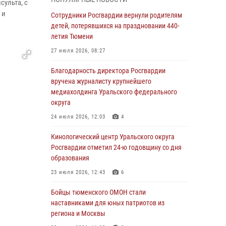
знакомят детей со своей службой и
ульта, с
напоминают о мерах безопасности
 и
Сотрудники Росгвардии вернули родителям
детей, потерявшихся на праздновании 440-
06 августа 2026, 12:33
2
летия Тюмени
Росгвардейцы приняли участие в
27 июля 2026, 08:27
фотопроекте «Прогуляемся по Тюменской
области» в рамках акции «Храним огонь
Благодарность директора Росгвардии
Победы»
вручена журналисту крупнейшего
медиахолдинга Уральского федерального
06 августа 2026, 04:41
3
округа
Росгвардейцы в Тюменской области почтили
24 июля 2026, 12:03
4
память генерала армии Ивана Кирилловича
Яковлева
Кинологический центр Уральского округа
Росгвардии отметил 24-ю годовщину со дня
05 августа 2026, 11:03
4
образования
В Тюмени офицер Росгвардии в радиоэфире
23 июля 2026, 12:43
6
напомнил гражданам о мерах безопасного
владения оружием
Бойцы тюменского ОМОН стали
наставниками для юных патриотов из
05 августа 2026, 09:56
2
региона и Москвы
Военнослужащие Росгвардии сбили дрон-