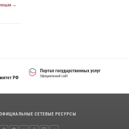
деятельности вневедомственной охраны
ующая →
Росгвардии за первое полугодие 2026 года
15 июля 2026, 04:12
3
Сотрудники тюменского СОБР "Сова"
отработали навыки десантирования на Урале
16 июля 2026, 10:42
4
Портал государственных услуг
Официальный сайт
омитет РФ
ОФИЦИАЛЬНЫЕ СЕТЕВЫЕ РЕСУРСЫ