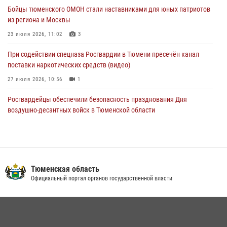
(видео)
Бойцы тюменского ОМОН стали наставниками для юных патриотов
03 августа 2026, 07:29
2
1
из региона и Москвы
23 июля 2026, 11:02
3
При содействии спецназа Росгвардии в Тюмени пресечён канал
поставки наркотических средств (видео)
27 июля 2026, 10:56
1
Росгвардейцы обеспечили безопасность празднования Дня
воздушно-десантных войск в Тюменской области
03 августа 2026, 07:23
1
Тюменский ОМОН «Вепрь» проводит для детей «Каникулы с
Росгвардией»
Тюменская область
10 июля 2026, 11:46
7
Официальный портал органов государственной власти
В Тюменской области подведены итоги деятельности
вневедомственной охраны Росгвардии за первое полугодие 2026
года
15 июля 2026, 04:12
3