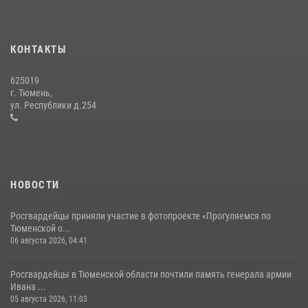
Сотрудники тюменского СОБР "Сова" отработали навыки
десантирования на Урале
КОНТАКТЫ
16 июля 2026, 10:42
4
625019
Росгвардейцы в День семьи, любви и верности оказали помощь
г. Тюмень,
жителям Тюмени, оказавшимся в сложной жизненной ситуации
ул. Республики д.254
08 июля 2026, 09:38
5
НОВОСТИ
Росгвардейцы приняли участие в фотопроекте «Прогуляемся по
Тюменской о...
06 августа 2026, 04:41
Росгвардейцы в Тюменской области почтили память генерала армии
Ивана ...
05 августа 2026, 11:03