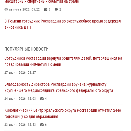
масштабных спортивных событий на Урале
05 августа 2026, 05:22
6
2
В Тюмени сотрудник Росгвардии во внеслужебное время задержал
виновника ДТП
05 августа 2026, 05:15
1
Со 101-м Днём рождения поздравили сотрудники Росгвардии
ПОПУЛЯРНЫЕ НОВОСТИ
труженицу тыла из Тюмени
Сотрудники Росгвардии вернули родителям детей, потерявшихся на
04 августа 2026, 11:07
праздновании 440-летия Тюмени
Спецназ Росгвардии провел комплексную тренировку в полевых
27 июля 2026, 08:27
условиях в Тюменской области (видео)
Благодарность директора Росгвардии вручена журналисту
04 августа 2026, 06:28
4
1
крупнейшего медиахолдинга Уральского федерального округа
Тюменские правоохранители провели соревнования по стрельбе
24 июля 2026, 12:03
4
памяти офицера СОБР
Кинологический центр Уральского округа Росгвардии отметил 24-ю
03 августа 2026, 07:35
5
годовщину со дня образования
Росгвардия противодействует БПЛА ВСУ на южном направлении
23 июля 2026, 12:43
6