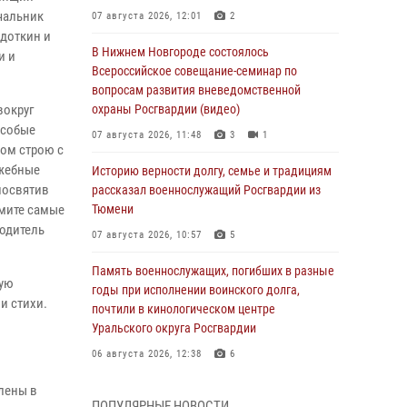
чальник
07 августа 2026, 12:01
2
доткин и
В Нижнем Новгороде состоялось
и и
Всероссийское совещание-семинар по
вопросам развития вневедомственной
вокруг
охраны Росгвардии (видео)
Особые
07 августа 2026, 11:48
3
1
ном строю с
ужебные
Историю верности долгу, семье и традициям
посвятив
рассказал военнослужащий Росгвардии из
имите самые
Тюмени
водитель
07 августа 2026, 10:57
5
Память военнослужащих, погибших в разные
кую
годы при исполнении воинского долга,
и стихи.
почтили в кинологическом центре
Уральского округа Росгвардии
06 августа 2026, 12:38
6
лены в
Росгвардейцы в Тюменской области
ПОПУЛЯРНЫЕ НОВОСТИ