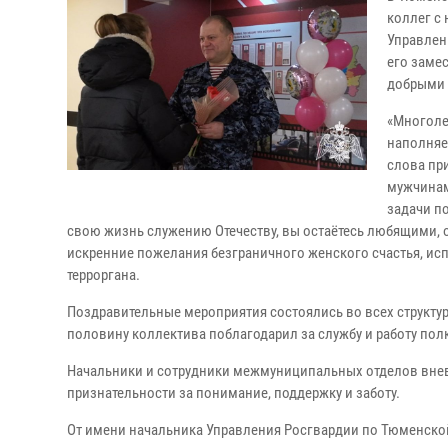
коллег с
Управлен
его замес
добрыми
«Многоле
наполняе
слова пр
мужчинам
задачи п
свою жизнь служению Отечеству, вы остаётесь любящими,
искренние пожелания безграничного женского счастья, исп
терроргана.
Поздравительные мероприятия состоялись во всех структ
половину коллектива поблагодарил за службу и работу пол
Начальники и сотрудники межмуниципальных отделов вне
признательности за понимание, поддержку и заботу.
От имени начальника Управления Росгвардии по Тюменской