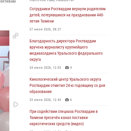
знакомят детей со своей службой и
лективам
напоминают о мерах безопасности
Сотрудники Росгвардии вернули родителям
детей, потерявшихся на праздновании 440-
06 августа 2026, 12:33
2
летия Тюмени
Росгвардейцы приняли участие в
27 июля 2026, 08:27
фотопроекте «Прогуляемся по Тюменской
области» в рамках акции «Храним огонь
Благодарность директора Росгвардии
Победы»
вручена журналисту крупнейшего
медиахолдинга Уральского федерального
06 августа 2026, 04:41
3
округа
Росгвардейцы в Тюменской области почтили
24 июля 2026, 12:03
4
память генерала армии Ивана Кирилловича
Яковлева
Кинологический центр Уральского округа
Росгвардии отметил 24-ю годовщину со дня
05 августа 2026, 11:03
4
образования
В Тюмени офицер Росгвардии в радиоэфире
23 июля 2026, 12:43
6
напомнил гражданам о мерах безопасного
владения оружием
При содействии спецназа Росгвардии в
Тюмени пресечён канал поставки
05 августа 2026, 09:56
2
наркотических средств (видео)
Военнослужащие Росгвардии сбили дрон-