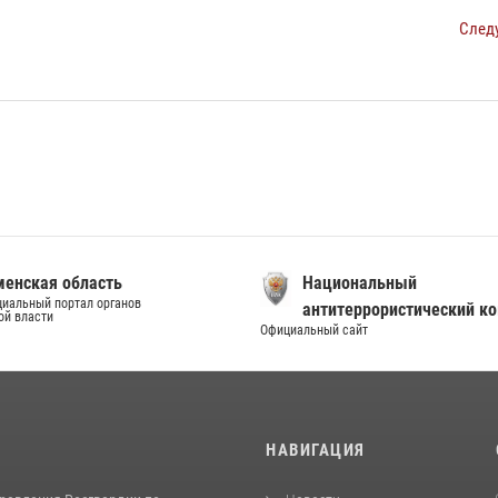
След
енская область
Национальный
иальный портал органов
антитеррористический к
ой власти
Официальный сайт
И
НАВИГАЦИЯ