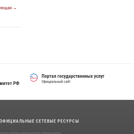
Тюменский ОМОН «Вепрь» проводит для
ующая →
детей «Каникулы с Росгвардией»
10 июля 2026, 11:46
7
Сотрудники тюменского СОБР "Сова"
отработали навыки десантирования на Урале
16 июля 2026, 10:42
4
Портал государственных услуг
Официальный сайт
омитет РФ
ОФИЦИАЛЬНЫЕ СЕТЕВЫЕ РЕСУРСЫ