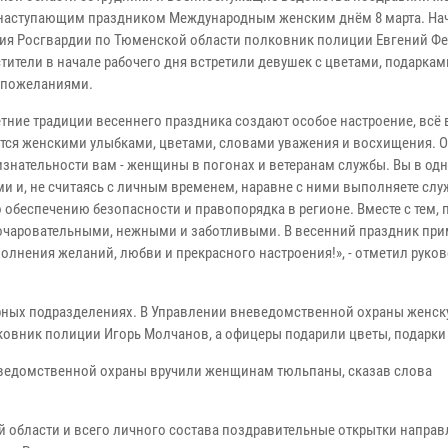
 наступающим праздником Международным женским днём 8 марта. На
ия Росгвардии по Тюменской области полковник полиции Евгений Фе
тители в начале рабочего дня встретили девушек с цветами, подаркам
 пожеланиями.
тние традиции весеннего праздника создают особое настроение, всё 
тся женскими улыбками, цветами, словами уважения и восхищения. 
изнательности вам - женщины в погонах и ветеранам службы. Вы в од
и и, не считаясь с личным временем, наравне с ними выполняете сл
о обеспечению безопасности и правопорядка в регионе. Вместе с тем, 
 очаровательными, нежными и заботливыми. В весенний праздник пр
олнения желаний, любви и прекрасного настроения!», - отметил руко
урных подразделениях. В Управлении вневедомственной охраны женс
ковник полиции Игорь Молчанов, а офицеры подарили цветы, подарки 
ведомственной охраны вручили женщинам тюльпаны, сказав слова
 области и всего личного состава поздравительные открытки направ