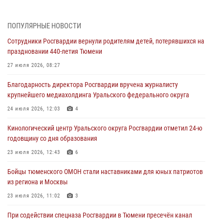
Росгвардейцы приняли участие в фотопроекте «Прогуляемся по
Тюменской области» в рамках акции «Храним огонь Победы»
ПОПУЛЯРНЫЕ НОВОСТИ
06 августа 2026, 04:41
3
Сотрудники Росгвардии вернули родителям детей, потерявшихся на
праздновании 440-летия Тюмени
Росгвардейцы в Тюменской области почтили память генерала
армии Ивана Кирилловича Яковлева
27 июля 2026, 08:27
05 августа 2026, 11:03
4
Благодарность директора Росгвардии вручена журналисту
крупнейшего медиахолдинга Уральского федерального округа
В Тюмени офицер Росгвардии в радиоэфире напомнил гражданам о
мерах безопасного владения оружием
24 июля 2026, 12:03
4
05 августа 2026, 09:56
2
Кинологический центр Уральского округа Росгвардии отметил 24-ю
годовщину со дня образования
Военнослужащие Росгвардии сбили дрон-разведчик ВСУ на южном
направлении
23 июля 2026, 12:43
6
05 августа 2026, 05:35
Бойцы тюменского ОМОН стали наставниками для юных патриотов
из региона и Москвы
Стальной характер продемонстрировали росгвардейцы в ходе
масштабных спортивных событий на Урале
23 июля 2026, 11:02
3
05 августа 2026, 05:22
6
2
При содействии спецназа Росгвардии в Тюмени пресечён канал