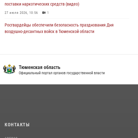
поставки наркотических средств (видео)
27 июля 2026, 10:56
1
Росгвардейцы обеспечили безопасность празднования Дня
воздушно-десантных войск в Тюменской области
03 августа 2026, 07:23
1
Военнослужащие Росгвардии сбили дрон-разведчик ВСУ на южном
направлении
Тюменская область
05 августа 2026, 05:35
Официальный портал органов государственной власти
Тюменский ОМОН «Вепрь» проводит для детей «Каникулы с
Росгвардией»
10 июля 2026, 11:46
7
В Тюменской области подведены итоги деятельности
вневедомственной охраны Росгвардии за первое полугодие 2026
года
КОНТАКТЫ
15 июля 2026, 04:12
3