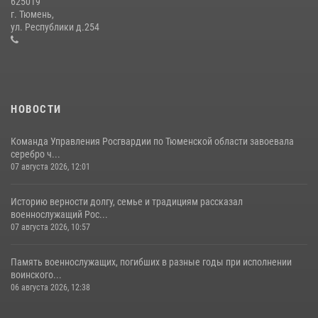
625019
Сотрудники тюменского СОБР "Сова" отработали навыки
г. Тюмень,
десантирования на Урале
ул. Республики д.254
16 июля 2026, 10:42
4
НОВОСТИ
Команда Управления Росгвардии по Тюменской области завоевала
серебро ч...
07 августа 2026, 12:01
Историю верности долгу, семье и традициям рассказал
военнослужащий Рос...
07 августа 2026, 10:57
Память военнослужащих, погибших в разные годы при исполнении
воинского...
06 августа 2026, 12:38