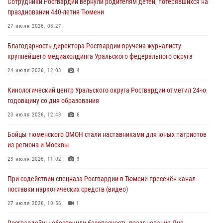
Сотрудники Росгвардии вернули родителям детей, потерявшихся на
04 августа 2026, 11:07
праздновании 440-летия Тюмени
Спецназ Росгвардии провел комплексную тренировку в полевых
27 июля 2026, 08:27
условиях в Тюменской области (видео)
Благодарность директора Росгвардии вручена журналисту
04 августа 2026, 06:28
4
1
крупнейшего медиахолдинга Уральского федерального округа
Тюменские правоохранители провели соревнования по стрельбе
24 июля 2026, 12:03
4
памяти офицера СОБР
Кинологический центр Уральского округа Росгвардии отметил 24-ю
03 августа 2026, 07:35
5
годовщину со дня образования
Росгвардия противодействует БПЛА ВСУ на южном направлении
23 июля 2026, 12:43
6
(видео)
Бойцы тюменского ОМОН стали наставниками для юных патриотов
03 августа 2026, 07:29
2
1
из региона и Москвы
23 июля 2026, 11:02
3
При содействии спецназа Росгвардии в Тюмени пресечён канал
поставки наркотических средств (видео)
27 июля 2026, 10:56
1