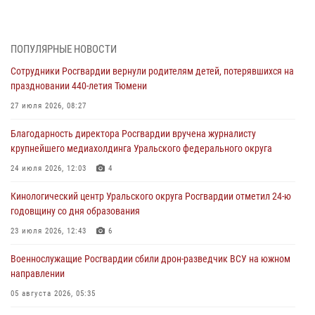
Историю верности долгу, семье и традициям рассказал
военнослужащий Росгвардии из Тюмени
07 августа 2026, 10:57
5
ПОПУЛЯРНЫЕ НОВОСТИ
Сотрудники Росгвардии вернули родителям детей, потерявшихся на
Память военнослужащих, погибших в разные годы при исполнении
праздновании 440-летия Тюмени
воинского долга, почтили в кинологическом центре Уральского
округа Росгвардии
27 июля 2026, 08:27
06 августа 2026, 12:38
6
Благодарность директора Росгвардии вручена журналисту
крупнейшего медиахолдинга Уральского федерального округа
Росгвардейцы в Тюменской области знакомят детей со своей
службой и напоминают о мерах безопасности
24 июля 2026, 12:03
4
06 августа 2026, 12:33
2
Кинологический центр Уральского округа Росгвардии отметил 24-ю
годовщину со дня образования
Росгвардейцы приняли участие в фотопроекте «Прогуляемся по
Тюменской области» в рамках акции «Храним огонь Победы»
23 июля 2026, 12:43
6
06 августа 2026, 04:41
3
Военнослужащие Росгвардии сбили дрон-разведчик ВСУ на южном
направлении
Росгвардейцы в Тюменской области почтили память генерала
армии Ивана Кирилловича Яковлева
05 августа 2026, 05:35
05 августа 2026, 11:03
4