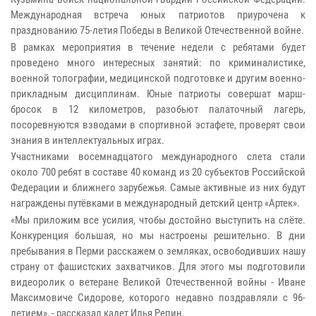
Международная встреча юных патриотов приурочена к
празднованию 75-летия Победы в Великой Отечественной войне.
В рамках мероприятия в течение недели с ребятами будет
проведено много интересных занятий: по криминалистике,
военной топографии, медицинской подготовке и другим военно-
прикладным дисциплинам. Юные патриоты совершат марш-
бросок в 12 километров, разобьют палаточный лагерь,
посоревнуются взводами в спортивной эстафете, проверят свои
знания в интеллектуальных играх.
Участниками восемнадцатого международного слета стали
около 700 ребят в составе 40 команд из 20 субъектов Российской
Федерации и ближнего зарубежья. Самые активные из них будут
награждены путёвками в международный детский центр «Артек».
«Мы приложим все усилия, чтобы достойно выступить на слёте.
Конкуренция большая, но мы настроены решительно. В дни
пребывания в Перми расскажем о земляках, освободивших нашу
страну от фашистских захватчиков. Для этого мы подготовили
видеоролик о ветеране Великой Отечественной войны - Иване
Максимовиче Сидорове, которого недавно поздравляли с 96-
летием», - рассказал кадет Илья Репин.