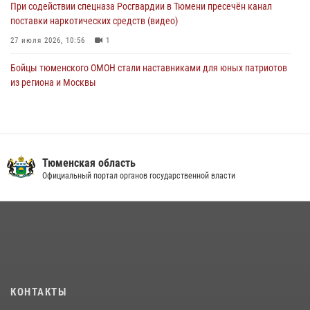
При содействии спецназа Росгвардии в Тюмени пресечён канал
поставки наркотических средств (видео)
27 июля 2026, 10:56
1
Бойцы тюменского ОМОН стали наставниками для юных патриотов
из региона и Москвы
23 июля 2026, 11:02
3
Росгвардейцы обеспечили безопасность празднования Дня
воздушно-десантных войск в Тюменской области
Тюменская область
03 августа 2026, 07:23
1
Официальный портал органов государственной власти
Тюменский ОМОН «Вепрь» проводит для детей «Каникулы с
Росгвардией»
10 июля 2026, 11:46
7
В Тюменской области подведены итоги деятельности
вневедомственной охраны Росгвардии за первое полугодие 2026
года
КОНТАКТЫ
15 июля 2026, 04:12
3