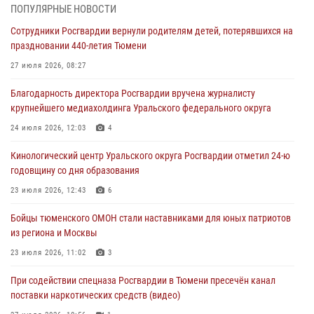
ПОПУЛЯРНЫЕ НОВОСТИ
Стальной характер продемонстрировали росгвардейцы в ходе
Сотрудники Росгвардии вернули родителям детей, потерявшихся на
масштабных спортивных событий на Урале
праздновании 440-летия Тюмени
05 августа 2026, 05:22
6
2
27 июля 2026, 08:27
В Тюмени сотрудник Росгвардии во внеслужебное время задержал
Благодарность директора Росгвардии вручена журналисту
виновника ДТП
крупнейшего медиахолдинга Уральского федерального округа
05 августа 2026, 05:15
1
24 июля 2026, 12:03
4
Со 101-м Днём рождения поздравили сотрудники Росгвардии
Кинологический центр Уральского округа Росгвардии отметил 24-ю
труженицу тыла из Тюмени
годовщину со дня образования
04 августа 2026, 11:07
23 июля 2026, 12:43
6
Спецназ Росгвардии провел комплексную тренировку в полевых
Бойцы тюменского ОМОН стали наставниками для юных патриотов
условиях в Тюменской области (видео)
из региона и Москвы
04 августа 2026, 06:28
4
1
23 июля 2026, 11:02
3
При содействии спецназа Росгвардии в Тюмени пресечён канал
поставки наркотических средств (видео)