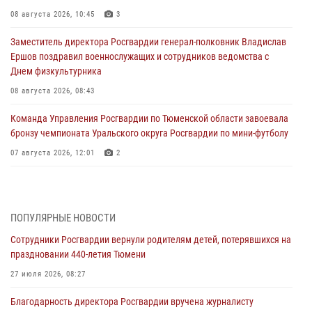
08 августа 2026, 10:45
3
Заместитель директора Росгвардии генерал-полковник Владислав
Ершов поздравил военнослужащих и сотрудников ведомства с
Днем физкультурника
08 августа 2026, 08:43
Команда Управления Росгвардии по Тюменской области завоевала
бронзу чемпионата Уральского округа Росгвардии по мини-футболу
07 августа 2026, 12:01
2
В Нижнем Новгороде состоялось Всероссийское совещание-
семинар по вопросам развития вневедомственной охраны
Росгвардии (видео)
ПОПУЛЯРНЫЕ НОВОСТИ
07 августа 2026, 11:48
3
1
Сотрудники Росгвардии вернули родителям детей, потерявшихся на
праздновании 440-летия Тюмени
Историю верности долгу, семье и традициям рассказал
военнослужащий Росгвардии из Тюмени
27 июля 2026, 08:27
07 августа 2026, 10:57
5
Благодарность директора Росгвардии вручена журналисту