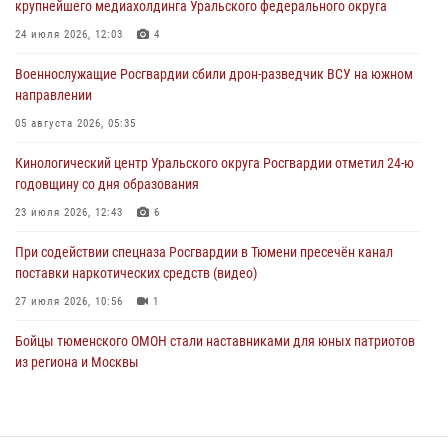
крупнейшего медиахолдинга Уральского федерального округа
Память военнослужащих, погибших в разные годы при исполнении
воинского долга, почтили в кинологическом центре Уральского
24 июля 2026, 12:03
4
округа Росгвардии
Военнослужащие Росгвардии сбили дрон-разведчик ВСУ на южном
06 августа 2026, 12:38
6
направлении
Росгвардейцы в Тюменской области знакомят детей со своей
05 августа 2026, 05:35
службой и напоминают о мерах безопасности
Кинологический центр Уральского округа Росгвардии отметил 24-ю
06 августа 2026, 12:33
2
годовщину со дня образования
Росгвардейцы приняли участие в фотопроекте «Прогуляемся по
23 июля 2026, 12:43
6
Тюменской области» в рамках акции «Храним огонь Победы»
При содействии спецназа Росгвардии в Тюмени пресечён канал
06 августа 2026, 04:41
3
поставки наркотических средств (видео)
27 июля 2026, 10:56
1
Бойцы тюменского ОМОН стали наставниками для юных патриотов
из региона и Москвы
23 июля 2026, 11:02
3
Росгвардейцы обеспечили безопасность празднования Дня