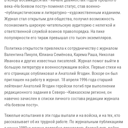
века «На боевом посту» поменял статус, став военно-
¬публицистическим и литературно-¬художественным изданием.
Журнал стал открытым для общества, получил возможность
познакомить широкую читательскую аудиторию с нелегкой и
ответственной службой воинов правопорядка. На пике
популярности его тираж превышал сто тысяч экземпляров.
Политика открытости привлекла к сотрудничеству с журналом
Валентина Пикуля, Юлиана Семёнова, Карема Раша, Николая
Иванова и других известных писателей. Журнал помог выйти в
большую литературу и военнослужащим войск. Первые стихи на
его страницах опубликовал и Анатолий Ягодин. Вскоре он был
приглашен на работу в журнал. 18 апреля 1996 года старший
лейтенант Анатолий Ягодин геройски погиб при выполнении
редакционного задания в Северо-¬Кавказском регионе, он
навечно зачислен в списки личного состава редакции журнала
«На боевом посту».
Тяжелые испытания в эти годы выпали и на войска, и на тех, кто
рассказывает об их трудной работе. По журнальным публикациям
с конца 1980¬х можно подробно проследить боевой путь войск,