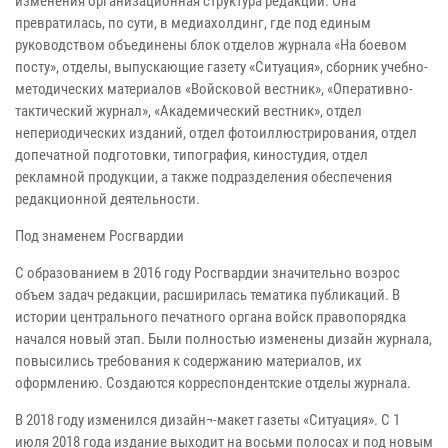
изменения организационная структура редакции. Она
превратилась, по сути, в медиахолдинг, где под единым
руководством объединены блок отделов журнала «На боевом
посту», отделы, выпускающие газету «Ситуация», сборник учебно-
методических материалов «Войсковой вестник», «Оперативно-
тактический журнал», «Академический вестник», отдел
непериодических изданий, отдел фотоиллюстрирования, отдел
допечатной подготовки, типография, киностудия, отдел
рекламной продукции, а также подразделения обеспечения
редакционной деятельности.
Под знаменем Росгвардии
С образованием в 2016 году Росгвардии значительно возрос
объем задач редакции, расширилась тематика публикаций. В
истории центрального печатного органа войск правопорядка
начался новый этап. Были полностью изменены дизайн журнала,
повысились требования к содержанию материалов, их
оформлению. Создаются корреспондентские отделы журнала.
В 2018 году изменился дизайн¬-макет газеты «Ситуация». С 1
июля 2018 года издание выходит на восьми полосах и под новым