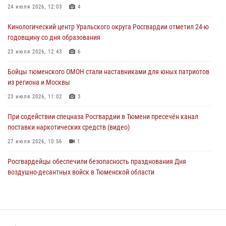
24 июля 2026, 12:03
4
Со 101-м Днём рождения поздравили сотрудники Росгвардии
Кинологический центр Уральского округа Росгвардии отметил 24-ю
труженицу тыла из Тюмени
годовщину со дня образования
04 августа 2026, 11:07
23 июля 2026, 12:43
6
Спецназ Росгвардии провел комплексную тренировку в полевых
Бойцы тюменского ОМОН стали наставниками для юных патриотов
условиях в Тюменской области (видео)
из региона и Москвы
04 августа 2026, 06:28
4
1
23 июля 2026, 11:02
3
При содействии спецназа Росгвардии в Тюмени пресечён канал
поставки наркотических средств (видео)
27 июля 2026, 10:56
1
Росгвардейцы обеспечили безопасность празднования Дня
воздушно-десантных войск в Тюменской области
03 августа 2026, 07:23
1
Тюменский ОМОН «Вепрь» проводит для детей «Каникулы с
Росгвардией»