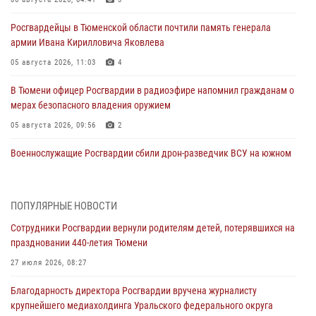
Росгвардейцы в Тюменской области почтили память генерала
армии Ивана Кирилловича Яковлева
05 августа 2026, 11:03
4
В Тюмени офицер Росгвардии в радиоэфире напомнил гражданам о
мерах безопасного владения оружием
05 августа 2026, 09:56
2
Военнослужащие Росгвардии сбили дрон-разведчик ВСУ на южном
направлении
05 августа 2026, 05:35
ПОПУЛЯРНЫЕ НОВОСТИ
Стальной характер продемонстрировали росгвардейцы в ходе
Сотрудники Росгвардии вернули родителям детей, потерявшихся на
масштабных спортивных событий на Урале
праздновании 440-летия Тюмени
05 августа 2026, 05:22
6
2
27 июля 2026, 08:27
В Тюмени сотрудник Росгвардии во внеслужебное время задержал
Благодарность директора Росгвардии вручена журналисту
виновника ДТП
крупнейшего медиахолдинга Уральского федерального округа
05 августа 2026, 05:15
1