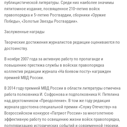
публицистической литературы. Среди них наиболее значимы
пятитомное издание, посвященное 210¬летию войск
правопорядка и 5¬летию Росгвардии, сборники «Оружие
Победы», «Золотые Звезды Росгвардии».
Заслуженные награды
Творческие достижения журналистов редакции оцениваются по
достоинству.
В ноябре 2007 года за активную работу по пропаганде и
повышению престижа службы в войсках правопорядка
коллектив редакции журнала «На боевом посту» награжден
премией МВД России.
В 2014 году премией МВД России в области литературы отмечена
работа полковника И. Софронова и подполковника Н. Петелина
над двухтомником «Преодоление». В том же году редакция
журнала удостоена специальной премии «Служу Отечеству» на
Всероссийском конкурсе «Патриот России» за многолетнюю
эффективную работу по освещению жизни войск правопорядка,
популяризацию исторических событий и современной героики.