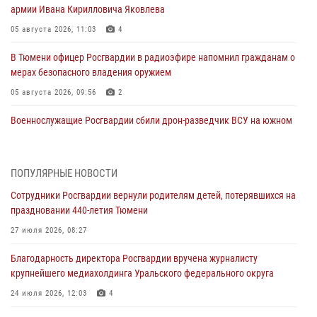
армии Ивана Кирилловича Яковлева
05 августа 2026, 11:03
4
В Тюмени офицер Росгвардии в радиоэфире напомнил гражданам о
мерах безопасного владения оружием
05 августа 2026, 09:56
2
Военнослужащие Росгвардии сбили дрон-разведчик ВСУ на южном
направлении
05 августа 2026, 05:35
ПОПУЛЯРНЫЕ НОВОСТИ
Стальной характер продемонстрировали росгвардейцы в ходе
Сотрудники Росгвардии вернули родителям детей, потерявшихся на
масштабных спортивных событий на Урале
праздновании 440-летия Тюмени
05 августа 2026, 05:22
6
2
27 июля 2026, 08:27
В Тюмени сотрудник Росгвардии во внеслужебное время задержал
Благодарность директора Росгвардии вручена журналисту
виновника ДТП
крупнейшего медиахолдинга Уральского федерального округа
05 августа 2026, 05:15
1
24 июля 2026, 12:03
4
Со 101-м Днём рождения поздравили сотрудники Росгвардии