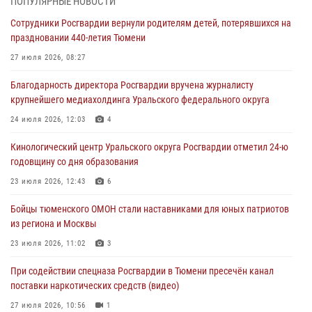
ПОПУЛЯРНЫЕ НОВОСТИ
Стальной характер продемонстрировали росгвардейцы в ходе
Сотрудники Росгвардии вернули родителям детей, потерявшихся на
масштабных спортивных событий на Урале
праздновании 440-летия Тюмени
05 августа 2026, 05:22
6
2
27 июля 2026, 08:27
В Тюмени сотрудник Росгвардии во внеслужебное время задержал
Благодарность директора Росгвардии вручена журналисту
виновника ДТП
крупнейшего медиахолдинга Уральского федерального округа
05 августа 2026, 05:15
1
24 июля 2026, 12:03
4
Со 101-м Днём рождения поздравили сотрудники Росгвардии
Кинологический центр Уральского округа Росгвардии отметил 24-ю
труженицу тыла из Тюмени
годовщину со дня образования
04 августа 2026, 11:07
23 июля 2026, 12:43
6
Спецназ Росгвардии провел комплексную тренировку в полевых
Бойцы тюменского ОМОН стали наставниками для юных патриотов
условиях в Тюменской области (видео)
из региона и Москвы
04 августа 2026, 06:28
4
1
23 июля 2026, 11:02
3
При содействии спецназа Росгвардии в Тюмени пресечён канал
поставки наркотических средств (видео)
27 июля 2026, 10:56
1