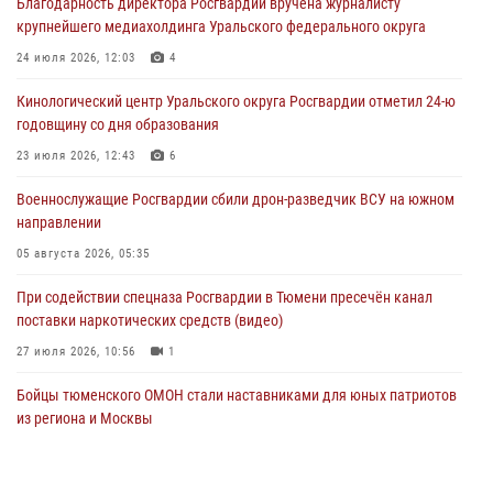
Благодарность директора Росгвардии вручена журналисту
крупнейшего медиахолдинга Уральского федерального округа
Росгвардейцы в Тюменской области знакомят детей со своей
службой и напоминают о мерах безопасности
24 июля 2026, 12:03
4
06 августа 2026, 12:33
2
Кинологический центр Уральского округа Росгвардии отметил 24-ю
годовщину со дня образования
Росгвардейцы приняли участие в фотопроекте «Прогуляемся по
Тюменской области» в рамках акции «Храним огонь Победы»
23 июля 2026, 12:43
6
06 августа 2026, 04:41
3
Военнослужащие Росгвардии сбили дрон-разведчик ВСУ на южном
направлении
Росгвардейцы в Тюменской области почтили память генерала
армии Ивана Кирилловича Яковлева
05 августа 2026, 05:35
05 августа 2026, 11:03
4
При содействии спецназа Росгвардии в Тюмени пресечён канал
поставки наркотических средств (видео)
27 июля 2026, 10:56
1
Бойцы тюменского ОМОН стали наставниками для юных патриотов
из региона и Москвы
23 июля 2026, 11:02
3
Росгвардейцы обеспечили безопасность празднования Дня