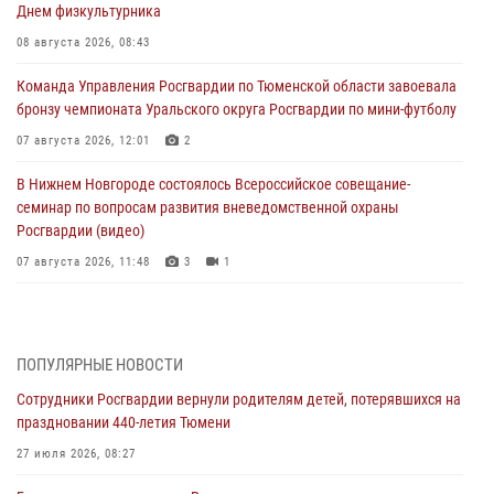
Днем физкультурника
08 августа 2026, 08:43
Команда Управления Росгвардии по Тюменской области завоевала
бронзу чемпионата Уральского округа Росгвардии по мини-футболу
07 августа 2026, 12:01
2
В Нижнем Новгороде состоялось Всероссийское совещание-
семинар по вопросам развития вневедомственной охраны
Росгвардии (видео)
07 августа 2026, 11:48
3
1
Историю верности долгу, семье и традициям рассказал
военнослужащий Росгвардии из Тюмени
07 августа 2026, 10:57
5
ПОПУЛЯРНЫЕ НОВОСТИ
Сотрудники Росгвардии вернули родителям детей, потерявшихся на
Память военнослужащих, погибших в разные годы при исполнении
праздновании 440-летия Тюмени
воинского долга, почтили в кинологическом центре Уральского
округа Росгвардии
27 июля 2026, 08:27
06 августа 2026, 12:38
6