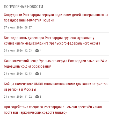
06 августа 2026, 04:41
3
ПОПУЛЯРНЫЕ НОВОСТИ
Сотрудники Росгвардии вернули родителям детей, потерявшихся на
Росгвардейцы в Тюменской области почтили память генерала
праздновании 440-летия Тюмени
армии Ивана Кирилловича Яковлева
27 июля 2026, 08:27
05 августа 2026, 11:03
4
Благодарность директора Росгвардии вручена журналисту
В Тюмени офицер Росгвардии в радиоэфире напомнил гражданам о
крупнейшего медиахолдинга Уральского федерального округа
мерах безопасного владения оружием
24 июля 2026, 12:03
4
05 августа 2026, 09:56
2
Кинологический центр Уральского округа Росгвардии отметил 24-ю
Военнослужащие Росгвардии сбили дрон-разведчик ВСУ на южном
годовщину со дня образования
направлении
23 июля 2026, 12:43
6
05 августа 2026, 05:35
Бойцы тюменского ОМОН стали наставниками для юных патриотов
Стальной характер продемонстрировали росгвардейцы в ходе
из региона и Москвы
масштабных спортивных событий на Урале
23 июля 2026, 11:02
3
05 августа 2026, 05:22
6
2
При содействии спецназа Росгвардии в Тюмени пресечён канал
поставки наркотических средств (видео)