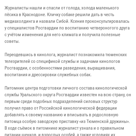
Журналисты нашли и спасли от голода, холода маленького
пёсика в Краснодоне. Кличку собаке решили дать в честь
медиахолдинга и назвали Сибой. Ксения проконсультировалась
у специалистов Росгвардии по воспитанию четвероногого друга
с учётом изменения для него климата и получила полезные
советы.
Переодевшись в кинолога, журналист познакомила тюменских
телезрителей со спецификой службы и задачами кинологов
Росгвардии, с особенностями разведения, выращивания,
воспитания и дрессировки служебных собак.
Питомник центра подготовки личного состава кинологической
службы Уральского округа Росгвардии известен на всю страну, он
первым среди подобных подразделений силовых структур
получил право от Российской кинологической федерации
добавлять к своему названию и вписывать в родословную
питомца особую заводскую приставку «из Тюменской дружины».
В ходе съёмок в питомнике журналист узнала и о правильном
питании щенков, и взрослых особей, а также условиях их