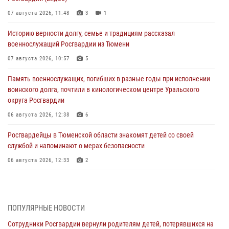
07 августа 2026, 11:48
3
1
Историю верности долгу, семье и традициям рассказал
военнослужащий Росгвардии из Тюмени
07 августа 2026, 10:57
5
Память военнослужащих, погибших в разные годы при исполнении
воинского долга, почтили в кинологическом центре Уральского
округа Росгвардии
06 августа 2026, 12:38
6
Росгвардейцы в Тюменской области знакомят детей со своей
службой и напоминают о мерах безопасности
06 августа 2026, 12:33
2
Росгвардейцы приняли участие в фотопроекте «Прогуляемся по
Тюменской области» в рамках акции «Храним огонь Победы»
06 августа 2026, 04:41
3
ПОПУЛЯРНЫЕ НОВОСТИ
Сотрудники Росгвардии вернули родителям детей, потерявшихся на
Росгвардейцы в Тюменской области почтили память генерала