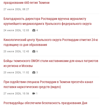
праздновании 440-летия Тюмени
армии Ивана Кирилловича Яковлева
27 июля 2026, 08:27
05 августа 2026, 11:03
4
Благодарность директора Росгвардии вручена журналисту
В Тюмени офицер Росгвардии в радиоэфире напомнил гражданам о
крупнейшего медиахолдинга Уральского федерального округа
мерах безопасного владения оружием
24 июля 2026, 12:03
4
05 августа 2026, 09:56
2
Кинологический центр Уральского округа Росгвардии отметил 24-ю
Военнослужащие Росгвардии сбили дрон-разведчик ВСУ на южном
годовщину со дня образования
направлении
23 июля 2026, 12:43
6
05 августа 2026, 05:35
Бойцы тюменского ОМОН стали наставниками для юных патриотов
Стальной характер продемонстрировали росгвардейцы в ходе
из региона и Москвы
масштабных спортивных событий на Урале
23 июля 2026, 11:02
3
05 августа 2026, 05:22
6
2
При содействии спецназа Росгвардии в Тюмени пресечён канал
поставки наркотических средств (видео)
27 июля 2026, 10:56
1
Росгвардейцы обеспечили безопасность празднования Дня