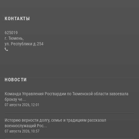
В Тюменской области подведены итоги деятельности
вневедомственной охраны Росгвардии за первое полугодие 2026
года
КОНТАКТЫ
15 июля 2026, 04:12
3
625019
Сотрудники тюменского СОБР "Сова" отработали навыки
г. Тюмень,
десантирования на Урале
ул. Республики д.254
16 июля 2026, 10:42
4
НОВОСТИ
Команда Управления Росгвардии по Тюменской области завоевала
бронзу че...
07 августа 2026, 12:01
Историю верности долгу, семье и традициям рассказал
военнослужащий Рос...
07 августа 2026, 10:57