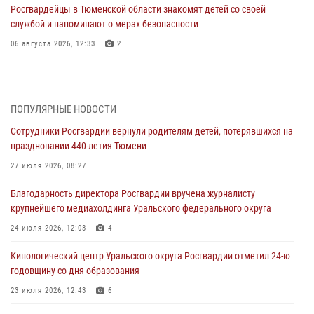
Росгвардейцы в Тюменской области знакомят детей со своей
службой и напоминают о мерах безопасности
06 августа 2026, 12:33
2
Росгвардейцы приняли участие в фотопроекте «Прогуляемся по
Тюменской области» в рамках акции «Храним огонь Победы»
06 августа 2026, 04:41
3
ПОПУЛЯРНЫЕ НОВОСТИ
Сотрудники Росгвардии вернули родителям детей, потерявшихся на
Росгвардейцы в Тюменской области почтили память генерала
праздновании 440-летия Тюмени
армии Ивана Кирилловича Яковлева
27 июля 2026, 08:27
05 августа 2026, 11:03
4
Благодарность директора Росгвардии вручена журналисту
В Тюмени офицер Росгвардии в радиоэфире напомнил гражданам о
крупнейшего медиахолдинга Уральского федерального округа
мерах безопасного владения оружием
24 июля 2026, 12:03
4
05 августа 2026, 09:56
2
Кинологический центр Уральского округа Росгвардии отметил 24-ю
Военнослужащие Росгвардии сбили дрон-разведчик ВСУ на южном
годовщину со дня образования
направлении
23 июля 2026, 12:43
6
05 августа 2026, 05:35