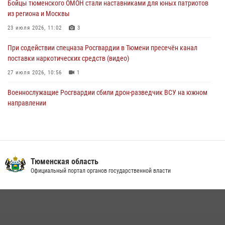
Бойцы тюменского ОМОН стали наставниками для юных патриотов
Стальной характер продемонстрировали росгвардейцы в ходе
из региона и Москвы
масштабных спортивных событий на Урале
23 июля 2026, 11:02
3
05 августа 2026, 05:22
6
2
При содействии спецназа Росгвардии в Тюмени пресечён канал
поставки наркотических средств (видео)
27 июля 2026, 10:56
1
Военнослужащие Росгвардии сбили дрон-разведчик ВСУ на южном
направлении
05 августа 2026, 05:35
Росгвардейцы обеспечили безопасность празднования Дня
воздушно-десантных войск в Тюменской области
Тюменская область
03 августа 2026, 07:23
1
Официальный портал органов государственной власти
Тюменский ОМОН «Вепрь» проводит для детей «Каникулы с
Росгвардией»
10 июля 2026, 11:46
7