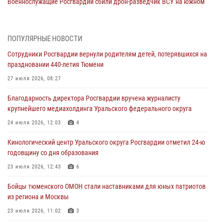
Военнослужащие Росгвардии сбили дрон-разведчик ВСУ на южном
направлении
05 августа 2026, 05:35
ПОПУЛЯРНЫЕ НОВОСТИ
Стальной характер продемонстрировали росгвардейцы в ходе
Сотрудники Росгвардии вернули родителям детей, потерявшихся на
масштабных спортивных событий на Урале
праздновании 440-летия Тюмени
05 августа 2026, 05:22
6
2
27 июля 2026, 08:27
В Тюмени сотрудник Росгвардии во внеслужебное время задержал
Благодарность директора Росгвардии вручена журналисту
виновника ДТП
крупнейшего медиахолдинга Уральского федерального округа
05 августа 2026, 05:15
1
24 июля 2026, 12:03
4
Со 101-м Днём рождения поздравили сотрудники Росгвардии
Кинологический центр Уральского округа Росгвардии отметил 24-ю
труженицу тыла из Тюмени
годовщину со дня образования
04 августа 2026, 11:07
23 июля 2026, 12:43
6
Спецназ Росгвардии провел комплексную тренировку в полевых
Бойцы тюменского ОМОН стали наставниками для юных патриотов
условиях в Тюменской области (видео)
из региона и Москвы
04 августа 2026, 06:28
4
1
23 июля 2026, 11:02
3