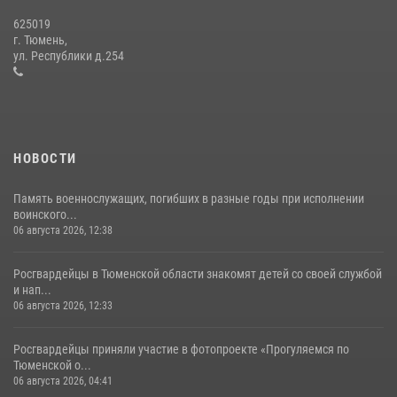
625019
Сотрудники тюменского СОБР "Сова" отработали навыки
г. Тюмень,
десантирования на Урале
ул. Республики д.254
16 июля 2026, 10:42
4
НОВОСТИ
Память военнослужащих, погибших в разные годы при исполнении
воинского...
06 августа 2026, 12:38
Росгвардейцы в Тюменской области знакомят детей со своей службой
и нап...
06 августа 2026, 12:33
Росгвардейцы приняли участие в фотопроекте «Прогуляемся по
Тюменской о...
06 августа 2026, 04:41