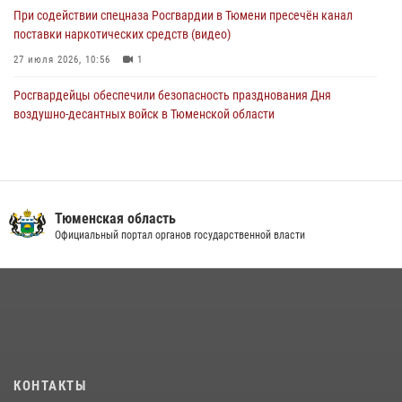
При содействии спецназа Росгвардии в Тюмени пресечён канал
поставки наркотических средств (видео)
27 июля 2026, 10:56
1
Росгвардейцы обеспечили безопасность празднования Дня
воздушно-десантных войск в Тюменской области
03 августа 2026, 07:23
1
Военнослужащие Росгвардии сбили дрон-разведчик ВСУ на южном
направлении
Тюменская область
05 августа 2026, 05:35
Официальный портал органов государственной власти
Тюменский ОМОН «Вепрь» проводит для детей «Каникулы с
Росгвардией»
10 июля 2026, 11:46
7
В Тюменской области подведены итоги деятельности
вневедомственной охраны Росгвардии за первое полугодие 2026
года
КОНТАКТЫ
15 июля 2026, 04:12
3