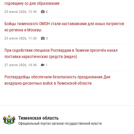
годовщину со дня образования
04 августа 2026, 11:07
23 июля 2026, 12:43
6
Спецназ Росгвардии провел комплексную тренировку в полевых
Бойцы тюменского ОМОН стали наставниками для юных патриотов
условиях в Тюменской области (видео)
из региона и Москвы
04 августа 2026, 06:28
4
1
23 июля 2026, 11:02
3
При содействии спецназа Росгвардии в Тюмени пресечён канал
поставки наркотических средств (видео)
27 июля 2026, 10:56
1
Росгвардейцы обеспечили безопасность празднования Дня
воздушно-десантных войск в Тюменской области
03 августа 2026, 07:23
1
Тюменский ОМОН «Вепрь» проводит для детей «Каникулы с
Росгвардией»
Тюменская область
10 июля 2026, 11:46
7
Официальный портал органов государственной власти
В Тюменской области подведены итоги деятельности