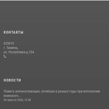
вневедомственной охраны Росгвардии за первое полугодие 2026
года
15 июля 2026, 04:12
3
Сотрудники тюменского СОБР "Сова" отработали навыки
десантирования на Урале
КОНТАКТЫ
16 июля 2026, 10:42
4
625019
Росгвардейцы в День семьи, любви и верности оказали помощь
г. Тюмень,
жителям Тюмени, оказавшимся в сложной жизненной ситуации
ул. Республики д.254
08 июля 2026, 09:38
5
НОВОСТИ
Память военнослужащих, погибших в разные годы при исполнении
воинского...
06 августа 2026, 12:38