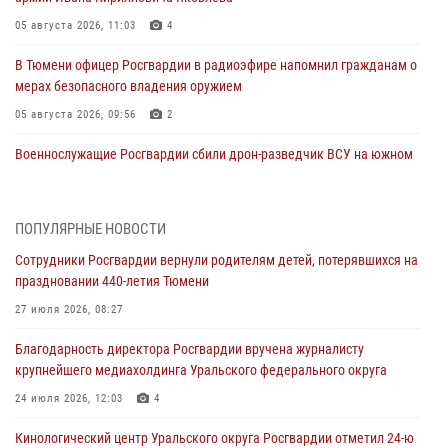
05 августа 2026, 11:03
4
В Тюмени офицер Росгвардии в радиоэфире напомнил гражданам о
мерах безопасного владения оружием
05 августа 2026, 09:56
2
Военнослужащие Росгвардии сбили дрон-разведчик ВСУ на южном
направлении
05 августа 2026, 05:35
ПОПУЛЯРНЫЕ НОВОСТИ
Стальной характер продемонстрировали росгвардейцы в ходе
Сотрудники Росгвардии вернули родителям детей, потерявшихся на
масштабных спортивных событий на Урале
праздновании 440-летия Тюмени
05 августа 2026, 05:22
6
2
27 июля 2026, 08:27
В Тюмени сотрудник Росгвардии во внеслужебное время задержал
Благодарность директора Росгвардии вручена журналисту
виновника ДТП
крупнейшего медиахолдинга Уральского федерального округа
05 августа 2026, 05:15
1
24 июля 2026, 12:03
4
Со 101-м Днём рождения поздравили сотрудники Росгвардии
Кинологический центр Уральского округа Росгвардии отметил 24-ю
труженицу тыла из Тюмени