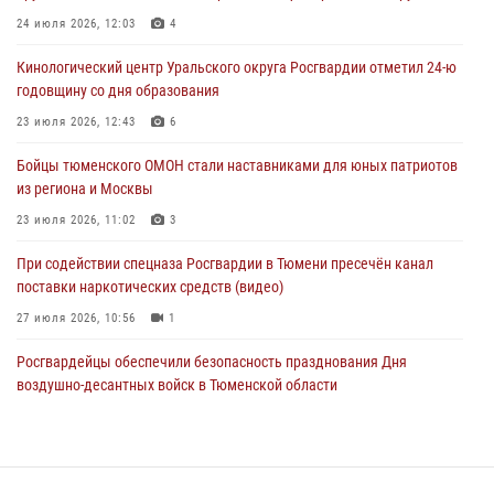
05 августа 2026, 05:15
1
24 июля 2026, 12:03
4
Со 101-м Днём рождения поздравили сотрудники Росгвардии
Кинологический центр Уральского округа Росгвардии отметил 24-ю
труженицу тыла из Тюмени
годовщину со дня образования
04 августа 2026, 11:07
23 июля 2026, 12:43
6
Спецназ Росгвардии провел комплексную тренировку в полевых
Бойцы тюменского ОМОН стали наставниками для юных патриотов
условиях в Тюменской области (видео)
из региона и Москвы
04 августа 2026, 06:28
4
1
23 июля 2026, 11:02
3
При содействии спецназа Росгвардии в Тюмени пресечён канал
поставки наркотических средств (видео)
27 июля 2026, 10:56
1
Росгвардейцы обеспечили безопасность празднования Дня
воздушно-десантных войск в Тюменской области
03 августа 2026, 07:23
1
Тюменский ОМОН «Вепрь» проводит для детей «Каникулы с
Росгвардией»