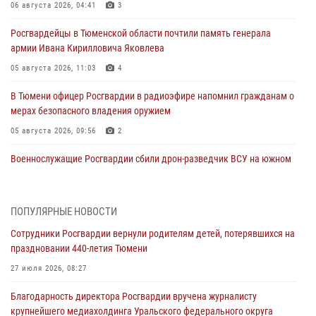
06 августа 2026, 04:41
3
Росгвардейцы в Тюменской области почтили память генерала
армии Ивана Кирилловича Яковлева
05 августа 2026, 11:03
4
В Тюмени офицер Росгвардии в радиоэфире напомнил гражданам о
мерах безопасного владения оружием
05 августа 2026, 09:56
2
Военнослужащие Росгвардии сбили дрон-разведчик ВСУ на южном
направлении
05 августа 2026, 05:35
ПОПУЛЯРНЫЕ НОВОСТИ
Стальной характер продемонстрировали росгвардейцы в ходе
Сотрудники Росгвардии вернули родителям детей, потерявшихся на
масштабных спортивных событий на Урале
праздновании 440-летия Тюмени
05 августа 2026, 05:22
6
2
27 июля 2026, 08:27
В Тюмени сотрудник Росгвардии во внеслужебное время задержал
Благодарность директора Росгвардии вручена журналисту
виновника ДТП
крупнейшего медиахолдинга Уральского федерального округа