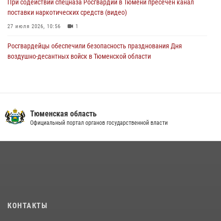
При содействии спецназа Росгвардии в Тюмени пресечён канал
поставки наркотических средств (видео)
27 июля 2026, 10:56
1
Росгвардейцы обеспечили безопасность празднования Дня
воздушно-десантных войск в Тюменской области
03 августа 2026, 07:23
1
Тюменский ОМОН «Вепрь» проводит для детей «Каникулы с
Росгвардией»
Тюменская область
10 июля 2026, 11:46
7
Официальный портал органов государственной власти
В Тюменской области подведены итоги деятельности
вневедомственной охраны Росгвардии за первое полугодие 2026
года
15 июля 2026, 04:12
3
Военнослужащие Росгвардии сбили дрон-разведчик ВСУ на южном
направлении
КОНТАКТЫ
05 августа 2026, 05:35