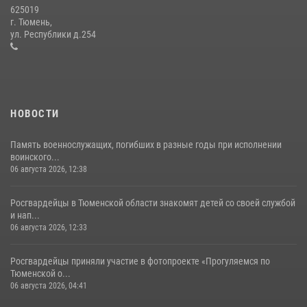
625019
Сотрудники тюменского СОБР "Сова" отработали навыки
г. Тюмень,
десантирования на Урале
ул. Республики д.254
16 июля 2026, 10:42
4
НОВОСТИ
Память военнослужащих, погибших в разные годы при исполнении
воинского...
06 августа 2026, 12:38
Росгвардейцы в Тюменской области знакомят детей со своей службой
и нап...
06 августа 2026, 12:33
Росгвардейцы приняли участие в фотопроекте «Прогуляемся по
Тюменской о...
06 августа 2026, 04:41