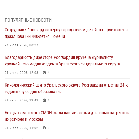
направлении
05 августа 2026, 05:35
ПОПУЛЯРНЫЕ НОВОСТИ
Стальной характер продемонстрировали росгвардейцы в ходе
Сотрудники Росгвардии вернули родителям детей, потерявшихся на
масштабных спортивных событий на Урале
праздновании 440-летия Тюмени
05 августа 2026, 05:22
6
2
27 июля 2026, 08:27
В Тюмени сотрудник Росгвардии во внеслужебное время задержал
Благодарность директора Росгвардии вручена журналисту
виновника ДТП
крупнейшего медиахолдинга Уральского федерального округа
05 августа 2026, 05:15
1
24 июля 2026, 12:03
4
Со 101-м Днём рождения поздравили сотрудники Росгвардии
Кинологический центр Уральского округа Росгвардии отметил 24-ю
труженицу тыла из Тюмени
годовщину со дня образования
04 августа 2026, 11:07
23 июля 2026, 12:43
6
Спецназ Росгвардии провел комплексную тренировку в полевых
Бойцы тюменского ОМОН стали наставниками для юных патриотов
условиях в Тюменской области (видео)
из региона и Москвы
04 августа 2026, 06:28
4
1
23 июля 2026, 11:02
3