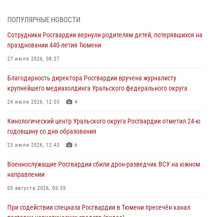
военнослужащий Росгвардии из Тюмени
07 августа 2026, 10:57
5
ПОПУЛЯРНЫЕ НОВОСТИ
Сотрудники Росгвардии вернули родителям детей, потерявшихся на
Память военнослужащих, погибших в разные годы при исполнении
праздновании 440-летия Тюмени
воинского долга, почтили в кинологическом центре Уральского
округа Росгвардии
27 июля 2026, 08:27
06 августа 2026, 12:38
6
Благодарность директора Росгвардии вручена журналисту
крупнейшего медиахолдинга Уральского федерального округа
Росгвардейцы в Тюменской области знакомят детей со своей
службой и напоминают о мерах безопасности
24 июля 2026, 12:03
4
06 августа 2026, 12:33
2
Кинологический центр Уральского округа Росгвардии отметил 24-ю
годовщину со дня образования
Росгвардейцы приняли участие в фотопроекте «Прогуляемся по
Тюменской области» в рамках акции «Храним огонь Победы»
23 июля 2026, 12:43
6
06 августа 2026, 04:41
3
Военнослужащие Росгвардии сбили дрон-разведчик ВСУ на южном
направлении
Росгвардейцы в Тюменской области почтили память генерала
армии Ивана Кирилловича Яковлева
05 августа 2026, 05:35
05 августа 2026, 11:03
4
При содействии спецназа Росгвардии в Тюмени пресечён канал