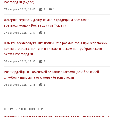
Росгвардии (видео)
07 августа 2026, 11:48
3
1
Историю верности долгу, семье и традициям рассказал
военнослужащий Росгвардии из Тюмени
07 августа 2026, 10:57
5
Память военнослужащих, погибших в разные годы при исполнении
воинского долга, почтили в кинологическом центре Уральского
округа Росгвардии
06 августа 2026, 12:38
6
Росгвардейцы в Тюменской области знакомят детей со своей
службой и напоминают о мерах безопасности
06 августа 2026, 12:33
2
Росгвардейцы приняли участие в фотопроекте «Прогуляемся по
Тюменской области» в рамках акции «Храним огонь Победы»
06 августа 2026, 04:41
3
ПОПУЛЯРНЫЕ НОВОСТИ