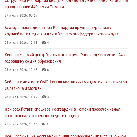
Сотрудники Росгвардии вернули родителям детей, потерявшихся на
Росгвардейцы в Тюменской области почтили память генерала
праздновании 440-летия Тюмени
армии Ивана Кирилловича Яковлева
27 июля 2026, 08:27
05 августа 2026, 11:03
4
Благодарность директора Росгвардии вручена журналисту
В Тюмени офицер Росгвардии в радиоэфире напомнил гражданам о
крупнейшего медиахолдинга Уральского федерального округа
мерах безопасного владения оружием
24 июля 2026, 12:03
4
05 августа 2026, 09:56
2
Кинологический центр Уральского округа Росгвардии отметил 24-ю
Военнослужащие Росгвардии сбили дрон-разведчик ВСУ на южном
годовщину со дня образования
направлении
23 июля 2026, 12:43
6
05 августа 2026, 05:35
Бойцы тюменского ОМОН стали наставниками для юных патриотов
Стальной характер продемонстрировали росгвардейцы в ходе
из региона и Москвы
масштабных спортивных событий на Урале
23 июля 2026, 11:02
3
05 августа 2026, 05:22
6
2
При содействии спецназа Росгвардии в Тюмени пресечён канал
поставки наркотических средств (видео)
27 июля 2026, 10:56
1
Военнослужащие Росгвардии сбили дрон-разведчик ВСУ на южном