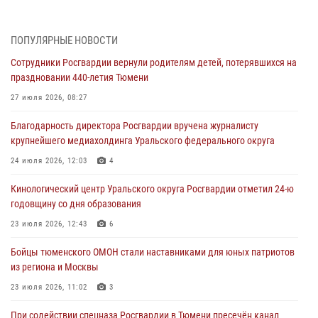
направлении
05 августа 2026, 05:35
ПОПУЛЯРНЫЕ НОВОСТИ
Стальной характер продемонстрировали росгвардейцы в ходе
Сотрудники Росгвардии вернули родителям детей, потерявшихся на
масштабных спортивных событий на Урале
праздновании 440-летия Тюмени
05 августа 2026, 05:22
6
2
27 июля 2026, 08:27
В Тюмени сотрудник Росгвардии во внеслужебное время задержал
Благодарность директора Росгвардии вручена журналисту
виновника ДТП
крупнейшего медиахолдинга Уральского федерального округа
05 августа 2026, 05:15
1
24 июля 2026, 12:03
4
Со 101-м Днём рождения поздравили сотрудники Росгвардии
Кинологический центр Уральского округа Росгвардии отметил 24-ю
труженицу тыла из Тюмени
годовщину со дня образования
04 августа 2026, 11:07
23 июля 2026, 12:43
6
Спецназ Росгвардии провел комплексную тренировку в полевых
Бойцы тюменского ОМОН стали наставниками для юных патриотов
условиях в Тюменской области (видео)
из региона и Москвы
04 августа 2026, 06:28
4
1
23 июля 2026, 11:02
3
При содействии спецназа Росгвардии в Тюмени пресечён канал