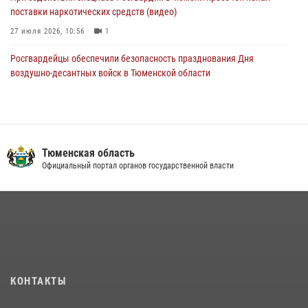
поставки наркотических средств (видео)
27 июля 2026, 10:56
1
Росгвардейцы обеспечили безопасность празднования Дня
воздушно-десантных войск в Тюменской области
03 августа 2026, 07:23
1
Тюменский ОМОН «Вепрь» проводит для детей «Каникулы с
Росгвардией»
Тюменская область
10 июля 2026, 11:46
7
Официальный портал органов государственной власти
В Тюменской области подведены итоги деятельности
вневедомственной охраны Росгвардии за первое полугодие 2026
года
15 июля 2026, 04:12
3
Сотрудники тюменского СОБР "Сова" отработали навыки
десантирования на Урале
КОНТАКТЫ
16 июля 2026, 10:42
4