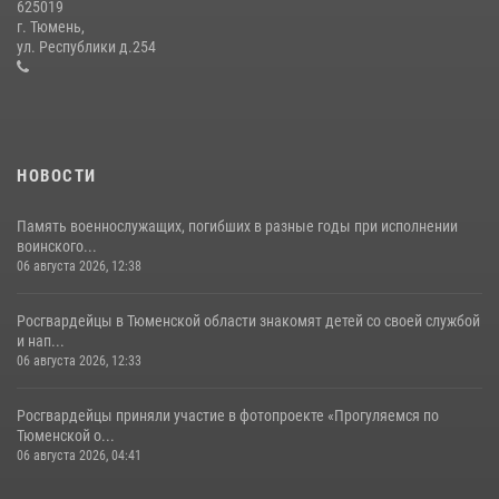
625019
Росгвардейцы в День семьи, любви и верности оказали помощь
г. Тюмень,
жителям Тюмени, оказавшимся в сложной жизненной ситуации
ул. Республики д.254
08 июля 2026, 09:38
5
НОВОСТИ
Память военнослужащих, погибших в разные годы при исполнении
воинского...
06 августа 2026, 12:38
Росгвардейцы в Тюменской области знакомят детей со своей службой
и нап...
06 августа 2026, 12:33
Росгвардейцы приняли участие в фотопроекте «Прогуляемся по
Тюменской о...
06 августа 2026, 04:41