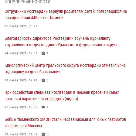
06 августа 2026, 04:41
3
ПОПУЛЯРНЫЕ НОВОСТИ
Сотрудники Росгвардии вернули родителям детей, потерявшихся на
Росгвардейцы в Тюменской области почтили память генерала
праздновании 440-летия Тюмени
армии Ивана Кирилловича Яковлева
27 июля 2026, 08:27
05 августа 2026, 11:03
4
Благодарность директора Росгвардии вручена журналисту
В Тюмени офицер Росгвардии в радиоэфире напомнил гражданам о
крупнейшего медиахолдинга Уральского федерального округа
мерах безопасного владения оружием
24 июля 2026, 12:03
4
05 августа 2026, 09:56
2
Кинологический центр Уральского округа Росгвардии отметил 24-ю
Военнослужащие Росгвардии сбили дрон-разведчик ВСУ на южном
годовщину со дня образования
направлении
23 июля 2026, 12:43
6
05 августа 2026, 05:35
При содействии спецназа Росгвардии в Тюмени пресечён канал
Стальной характер продемонстрировали росгвардейцы в ходе
поставки наркотических средств (видео)
масштабных спортивных событий на Урале
27 июля 2026, 10:56
1
05 августа 2026, 05:22
6
2
Бойцы тюменского ОМОН стали наставниками для юных патриотов
из региона и Москвы
23 июля 2026, 11:02
3