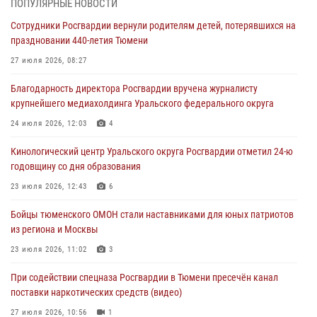
ПОПУЛЯРНЫЕ НОВОСТИ
условиях в Тюменской области (видео)
Сотрудники Росгвардии вернули родителям детей, потерявшихся на
04 августа 2026, 06:28
4
1
праздновании 440-летия Тюмени
Тюменские правоохранители провели соревнования по стрельбе
27 июля 2026, 08:27
памяти офицера СОБР
Благодарность директора Росгвардии вручена журналисту
03 августа 2026, 07:35
5
крупнейшего медиахолдинга Уральского федерального округа
Росгвардия противодействует БПЛА ВСУ на южном направлении
24 июля 2026, 12:03
4
(видео)
Кинологический центр Уральского округа Росгвардии отметил 24-ю
03 августа 2026, 07:29
2
1
годовщину со дня образования
Росгвардейцы обеспечили безопасность празднования Дня
23 июля 2026, 12:43
6
воздушно-десантных войск в Тюменской области
Бойцы тюменского ОМОН стали наставниками для юных патриотов
03 августа 2026, 07:23
1
из региона и Москвы
23 июля 2026, 11:02
3
При содействии спецназа Росгвардии в Тюмени пресечён канал
поставки наркотических средств (видео)
27 июля 2026, 10:56
1