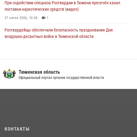
При содействии спецназа Росгвардии в Тюмени пресечён канал
поставки наркотических средств (видео)
27 июля 2026, 10:56
1
Росгвардейцы обеспечили безопасность празднования Дня
воздушно-десантных войск в Тюменской области
03 августа 2026, 07:23
1
Тюменский ОМОН «Вепрь» проводит для детей «Каникулы с
Росгвардией»
Тюменская область
10 июля 2026, 11:46
7
Официальный портал органов государственной власти
В Тюменской области подведены итоги деятельности
вневедомственной охраны Росгвардии за первое полугодие 2026
года
15 июля 2026, 04:12
3
Сотрудники тюменского СОБР "Сова" отработали навыки
десантирования на Урале
КОНТАКТЫ
16 июля 2026, 10:42
4