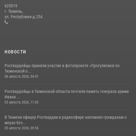
625019
Росгвардейцы в День семьи, любви и верности оказали помощь
г. Тюмень,
жителям Тюмени, оказавшимся в сложной жизненной ситуации
ул. Республики д.254
08 июля 2026, 09:38
5
НОВОСТИ
Росгвардейцы приняли участие в фотопроекте «Прогуляемся по
Тюменской о...
06 августа 2026, 04:41
Росгвардейцы в Тюменской области почтили память генерала армии
Ивана ...
05 августа 2026, 11:03
В Тюмени офицер Росгвардии в радиоэфире напомнил гражданам о
мерах без...
05 августа 2026, 09:56