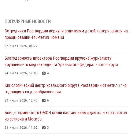
05 августа 2026, 05:15
1
Со 101-м Днём рождения поздравили сотрудники Росгвардии
ПОПУЛЯРНЫЕ НОВОСТИ
труженицу тыла из Тюмени
Сотрудники Росгвардии вернули родителям детей, потерявшихся на
04 августа 2026, 11:07
праздновании 440-летия Тюмени
Спецназ Росгвардии провел комплексную тренировку в полевых
27 июля 2026, 08:27
условиях в Тюменской области (видео)
Благодарность директора Росгвардии вручена журналисту
04 августа 2026, 06:28
4
1
крупнейшего медиахолдинга Уральского федерального округа
Тюменские правоохранители провели соревнования по стрельбе
24 июля 2026, 12:03
4
памяти офицера СОБР
Кинологический центр Уральского округа Росгвардии отметил 24-ю
03 августа 2026, 07:35
5
годовщину со дня образования
Росгвардия противодействует БПЛА ВСУ на южном направлении
23 июля 2026, 12:43
6
(видео)
Бойцы тюменского ОМОН стали наставниками для юных патриотов
03 августа 2026, 07:29
2
1
из региона и Москвы
23 июля 2026, 11:02
3