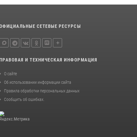
деятельности вневедомственной охраны
Росгвардии за первое полугодие 2026 года
15 июля 2026, 04:12
3
ОФИЦИАЛЬНЫЕ СЕТЕВЫЕ РЕСУРСЫ
Сотрудники тюменского СОБР "Сова"
отработали навыки десантирования на Урале
16 июля 2026, 10:42
4
ПРАВОВАЯ И ТЕХНИЧЕСКАЯ ИНФОРМАЦИЯ
О сайте
Об использовании информации сайта
Правила обработки персональных данных
Сообщить об ошибках
.