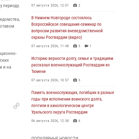
у периоду.
07 августа 2026, 12:01
2
В Нижнем Новгороде состоялось
ведомства,
Всероссийское совещание-семинар по
оставом
вопросам развития вневедомственной
охраны Росгвардии (видео)
07 августа 2026, 11:48
3
1
ационно-
Историю верности долгу, семье и традициям
тских
рассказал военнослужащий Росгвардии из
и и на
Тюмени
07 августа 2026, 10:57
5
Память военнослужащих, погибших в разные
годы при исполнении воинского долга,
почтили в кинологическом центре
Уральского округа Росгвардии
06 августа 2026, 12:38
6
Росгвардейцы в Тюменской области
ПОПУЛЯРНЫЕ НОВОСТИ