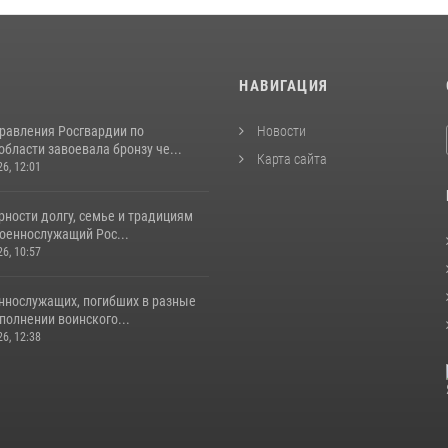
И
НАВИГАЦИЯ
равления Росгвардии по
Новости
бласти завоевала бронзу че...
Карта сайта
26, 12:01
ности долгу, семье и традициям
оеннослужащий Рос...
26, 10:57
ннослужащих, погибших в разные
полнении воинского...
26, 12:38