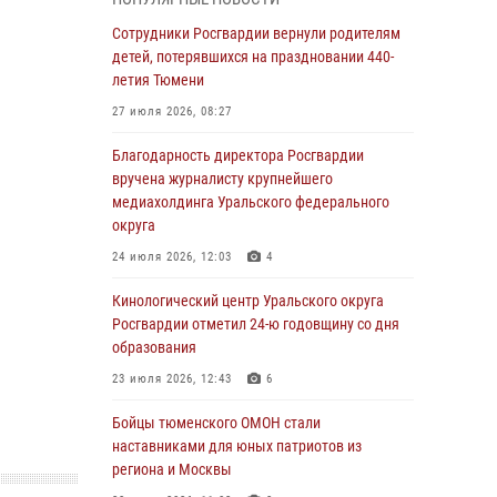
знакомят детей со своей службой и
напоминают о мерах безопасности
Сотрудники Росгвардии вернули родителям
детей, потерявшихся на праздновании 440-
06 августа 2026, 12:33
2
летия Тюмени
Росгвардейцы приняли участие в
27 июля 2026, 08:27
фотопроекте «Прогуляемся по Тюменской
области» в рамках акции «Храним огонь
Благодарность директора Росгвардии
Победы»
вручена журналисту крупнейшего
медиахолдинга Уральского федерального
06 августа 2026, 04:41
3
округа
Росгвардейцы в Тюменской области почтили
24 июля 2026, 12:03
4
память генерала армии Ивана Кирилловича
Яковлева
Кинологический центр Уральского округа
Росгвардии отметил 24-ю годовщину со дня
05 августа 2026, 11:03
4
образования
В Тюмени офицер Росгвардии в радиоэфире
23 июля 2026, 12:43
6
напомнил гражданам о мерах безопасного
владения оружием
Бойцы тюменского ОМОН стали
наставниками для юных патриотов из
05 августа 2026, 09:56
2
региона и Москвы
Военнослужащие Росгвардии сбили дрон-