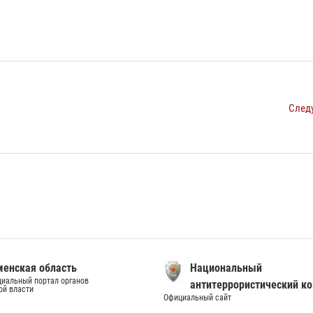
След
енская область
Национальный
иальный портал органов
антитеррористический к
ой власти
Официальный сайт