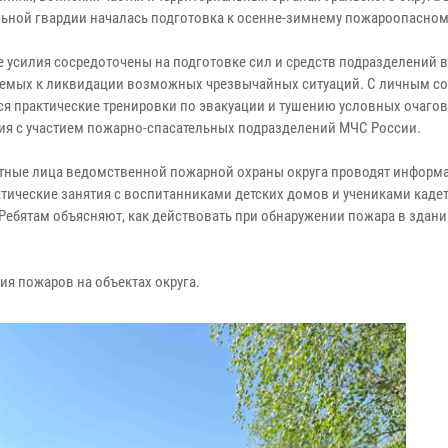
ьной гвардии началась подготовка к осенне-зимнему пожароопасном
 усилия сосредоточены на подготовке сил и средств подразделений 
емых к ликвидации возможных чрезвычайных ситуаций. С личным с
ся практические тренировки по эвакуации и тушению условных очагов
ия с участием пожарно-спасательных подразделений МЧС России.
ные лица ведомственной пожарной охраны округа проводят информ
тические занятия с воспитанниками детских домов и учениками каде
 Ребятам объясняют, как действовать при обнаружении пожара в здани
я пожаров на объектах округа.