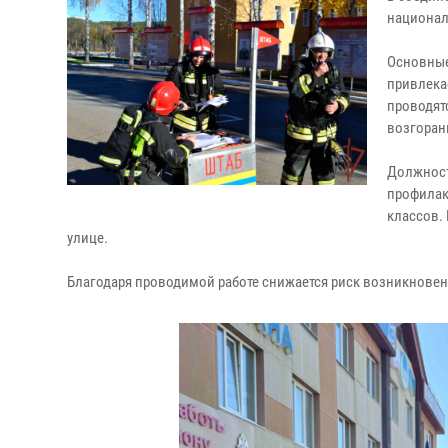
национал
Основные
привлека
проводят
возгоран
Должност
профилак
классов.
улице.
Благодаря проводимой работе снижается риск возникновени