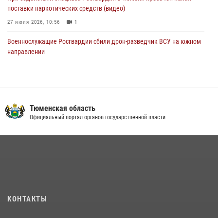
поставки наркотических средств (видео)
27 июля 2026, 10:56
1
Военнослужащие Росгвардии сбили дрон-разведчик ВСУ на южном
направлении
05 августа 2026, 05:35
Росгвардейцы обеспечили безопасность празднования Дня
воздушно-десантных войск в Тюменской области
Тюменская область
03 августа 2026, 07:23
1
Официальный портал органов государственной власти
В Тюменской области подведены итоги деятельности
вневедомственной охраны Росгвардии за первое полугодие 2026
года
15 июля 2026, 04:12
3
Тюменский ОМОН «Вепрь» проводит для детей «Каникулы с
Росгвардией»
КОНТАКТЫ
10 июля 2026, 11:46
7