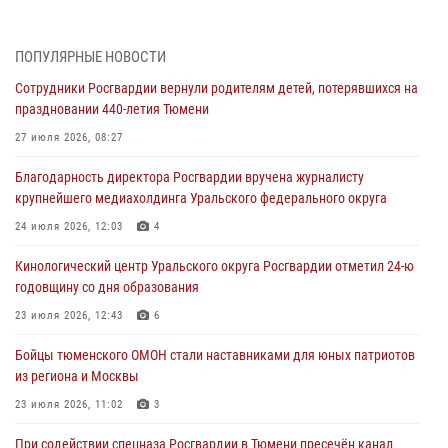
Росгвардейцы приняли участие в фотопроекте «Прогуляемся по
Тюменской области» в рамках акции «Храним огонь Победы»
06 августа 2026, 04:41
3
ПОПУЛЯРНЫЕ НОВОСТИ
Сотрудники Росгвардии вернули родителям детей, потерявшихся на
Росгвардейцы в Тюменской области почтили память генерала
праздновании 440-летия Тюмени
армии Ивана Кирилловича Яковлева
27 июля 2026, 08:27
05 августа 2026, 11:03
4
Благодарность директора Росгвардии вручена журналисту
В Тюмени офицер Росгвардии в радиоэфире напомнил гражданам о
крупнейшего медиахолдинга Уральского федерального округа
мерах безопасного владения оружием
24 июля 2026, 12:03
4
05 августа 2026, 09:56
2
Кинологический центр Уральского округа Росгвардии отметил 24-ю
Военнослужащие Росгвардии сбили дрон-разведчик ВСУ на южном
годовщину со дня образования
направлении
23 июля 2026, 12:43
6
05 августа 2026, 05:35
Бойцы тюменского ОМОН стали наставниками для юных патриотов
Стальной характер продемонстрировали росгвардейцы в ходе
из региона и Москвы
масштабных спортивных событий на Урале
23 июля 2026, 11:02
3
05 августа 2026, 05:22
6
2
При содействии спецназа Росгвардии в Тюмени пресечён канал