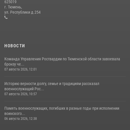
625019
Сотрудники тюменского СОБР "Сова" отработали навыки
г. Тюмень,
десантирования на Урале
ул. Республики д.254
16 июля 2026, 10:42
4
НОВОСТИ
Команда Управления Росгвардии по Тюменской области завоевала
бронзу че...
07 августа 2026, 12:01
Историю верности долгу, семье и традициям рассказал
военнослужащий Рос...
07 августа 2026, 10:57
Память военнослужащих, погибших в разные годы при исполнении
воинского...
06 августа 2026, 12:38