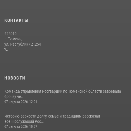
Тюменский ОМОН «Вепрь» проводит для детей «Каникулы с
Росгвардией»
КОНТАКТЫ
10 июля 2026, 11:46
7
625019
Сотрудники тюменского СОБР "Сова" отработали навыки
г. Тюмень,
десантирования на Урале
ул. Республики д.254
16 июля 2026, 10:42
4
НОВОСТИ
Команда Управления Росгвардии по Тюменской области завоевала
бронзу че...
07 августа 2026, 12:01
Историю верности долгу, семье и традициям рассказал
военнослужащий Рос...
07 августа 2026, 10:57