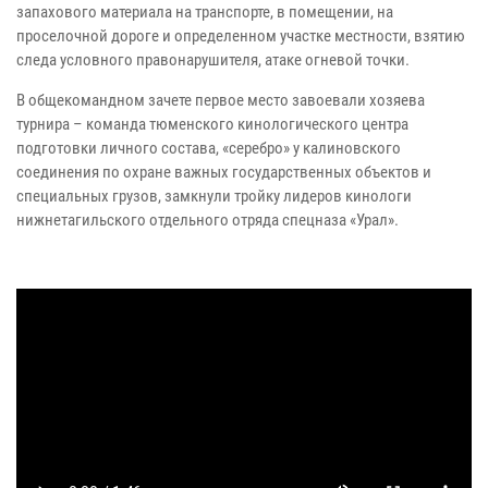
запахового материала на транспорте, в помещении, на
проселочной дороге и определенном участке местности, взятию
следа условного правонарушителя, атаке огневой точки.
В общекомандном зачете первое место завоевали хозяева
турнира – команда тюменского кинологического центра
подготовки личного состава, «серебро» у калиновского
соединения по охране важных государственных объектов и
специальных грузов, замкнули тройку лидеров кинологи
нижнетагильского отдельного отряда спецназа «Урал».