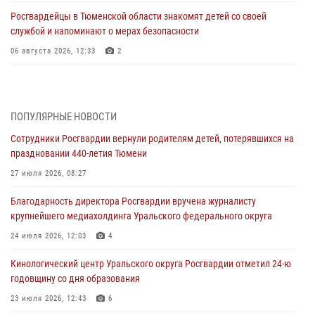
Росгвардейцы в Тюменской области знакомят детей со своей
службой и напоминают о мерах безопасности
06 августа 2026, 12:33
2
Росгвардейцы приняли участие в фотопроекте «Прогуляемся по
Тюменской области» в рамках акции «Храним огонь Победы»
06 августа 2026, 04:41
3
ПОПУЛЯРНЫЕ НОВОСТИ
Сотрудники Росгвардии вернули родителям детей, потерявшихся на
Росгвардейцы в Тюменской области почтили память генерала
праздновании 440-летия Тюмени
армии Ивана Кирилловича Яковлева
27 июля 2026, 08:27
05 августа 2026, 11:03
4
Благодарность директора Росгвардии вручена журналисту
В Тюмени офицер Росгвардии в радиоэфире напомнил гражданам о
крупнейшего медиахолдинга Уральского федерального округа
мерах безопасного владения оружием
24 июля 2026, 12:03
4
05 августа 2026, 09:56
2
Кинологический центр Уральского округа Росгвардии отметил 24-ю
Военнослужащие Росгвардии сбили дрон-разведчик ВСУ на южном
годовщину со дня образования
направлении
23 июля 2026, 12:43
6
05 августа 2026, 05:35