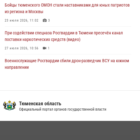
Бойцы тюменского ОМОН стали наставниками для юных патриотов
Стальной характер продемонстрировали росгвардейцы в ходе
из региона и Москвы
масштабных спортивных событий на Урале
23 июля 2026, 11:02
3
05 августа 2026, 05:22
6
2
При содействии спецназа Росгвардии в Тюмени пресечён канал
поставки наркотических средств (видео)
27 июля 2026, 10:56
1
Военнослужащие Росгвардии сбили дрон-разведчик ВСУ на южном
направлении
05 августа 2026, 05:35
Росгвардейцы обеспечили безопасность празднования Дня
воздушно-десантных войск в Тюменской области
Тюменская область
03 августа 2026, 07:23
1
Официальный портал органов государственной власти
В Тюменской области подведены итоги деятельности
вневедомственной охраны Росгвардии за первое полугодие 2026
года
15 июля 2026, 04:12
3