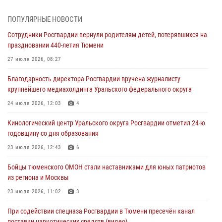
05 августа 2026, 05:35
ПОПУЛЯРНЫЕ НОВОСТИ
Стальной характер продемонстрировали росгвардейцы в ходе
Сотрудники Росгвардии вернули родителям детей, потерявшихся на
масштабных спортивных событий на Урале
праздновании 440-летия Тюмени
05 августа 2026, 05:22
6
2
27 июля 2026, 08:27
В Тюмени сотрудник Росгвардии во внеслужебное время задержал
Благодарность директора Росгвардии вручена журналисту
виновника ДТП
крупнейшего медиахолдинга Уральского федерального округа
05 августа 2026, 05:15
1
24 июля 2026, 12:03
4
Со 101-м Днём рождения поздравили сотрудники Росгвардии
Кинологический центр Уральского округа Росгвардии отметил 24-ю
труженицу тыла из Тюмени
годовщину со дня образования
04 августа 2026, 11:07
23 июля 2026, 12:43
6
Спецназ Росгвардии провел комплексную тренировку в полевых
Бойцы тюменского ОМОН стали наставниками для юных патриотов
условиях в Тюменской области (видео)
из региона и Москвы
04 августа 2026, 06:28
4
1
23 июля 2026, 11:02
3
При содействии спецназа Росгвардии в Тюмени пресечён канал
поставки наркотических средств (видео)