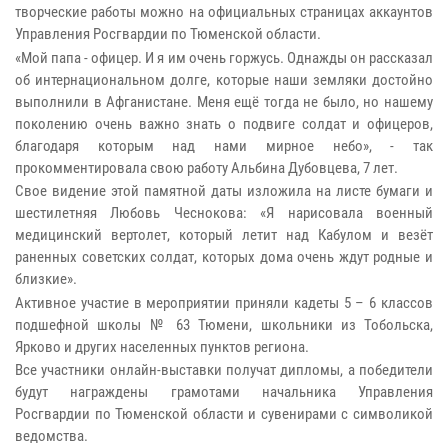
творческие работы можно на официальных страницах аккаунтов
Управления Росгвардии по Тюменской области.
«Мой папа - офицер. И я им очень горжусь. Однажды он рассказал
об интернациональном долге, которые наши земляки достойно
выполнили в Афганистане. Меня ещё тогда не было, но нашему
поколению очень важно знать о подвиге солдат и офицеров,
благодаря которым над нами мирное небо», - так
прокомментировала свою работу Альбина Дубовцева, 7 лет.
Свое видение этой памятной даты изложила на листе бумаги и
шестилетняя Любовь Чеснокова: «Я нарисовала военный
медицинский вертолет, который летит над Кабулом и везёт
раненных советских солдат, которых дома очень ждут родные и
близкие».
Активное участие в мероприятии приняли кадеты 5 – 6 классов
подшефной школы № 63 Тюмени, школьники из Тобольска,
Ярково и других населенных пунктов региона.
Все участники онлайн-выставки получат дипломы, а победители
будут награждены грамотами начальника Управления
Росгвардии по Тюменской области и сувенирами с символикой
ведомства.