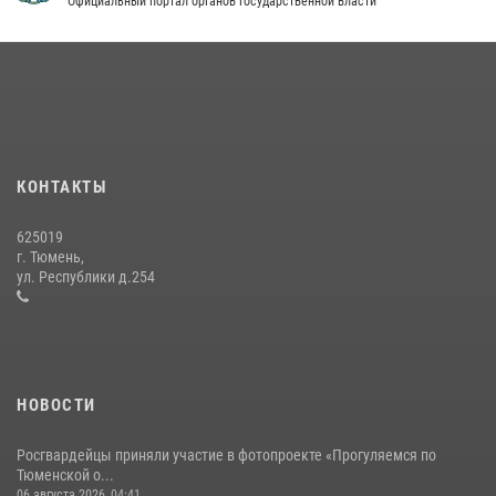
Официальный портал органов государственной власти
В Тюменской области подведены итоги деятельности
вневедомственной охраны Росгвардии за первое полугодие 2026
года
15 июля 2026, 04:12
3
Сотрудники тюменского СОБР "Сова" отработали навыки
десантирования на Урале
КОНТАКТЫ
16 июля 2026, 10:42
4
625019
Росгвардейцы в День семьи, любви и верности оказали помощь
г. Тюмень,
жителям Тюмени, оказавшимся в сложной жизненной ситуации
ул. Республики д.254
08 июля 2026, 09:38
5
НОВОСТИ
Росгвардейцы приняли участие в фотопроекте «Прогуляемся по
Тюменской о...
06 августа 2026, 04:41