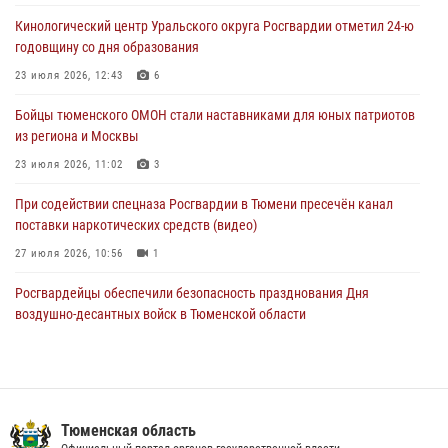
памяти офицера СОБР
Кинологический центр Уральского округа Росгвардии отметил 24-ю
03 августа 2026, 07:35
5
годовщину со дня образования
Росгвардия противодействует БПЛА ВСУ на южном направлении
23 июля 2026, 12:43
6
(видео)
Бойцы тюменского ОМОН стали наставниками для юных патриотов
03 августа 2026, 07:29
2
1
из региона и Москвы
23 июля 2026, 11:02
3
При содействии спецназа Росгвардии в Тюмени пресечён канал
поставки наркотических средств (видео)
27 июля 2026, 10:56
1
Росгвардейцы обеспечили безопасность празднования Дня
воздушно-десантных войск в Тюменской области
03 августа 2026, 07:23
1
Тюменский ОМОН «Вепрь» проводит для детей «Каникулы с
Росгвардией»
Тюменская область
10 июля 2026, 11:46
7