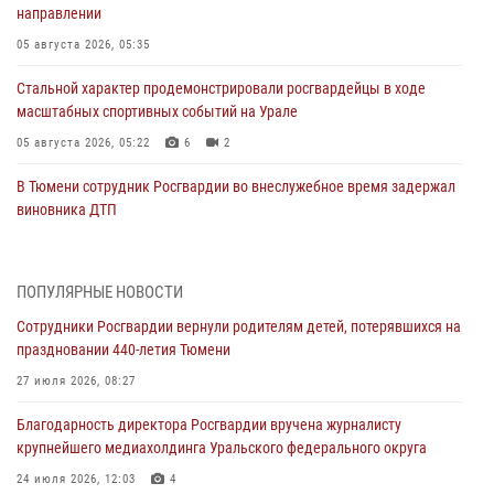
направлении
05 августа 2026, 05:35
Стальной характер продемонстрировали росгвардейцы в ходе
масштабных спортивных событий на Урале
05 августа 2026, 05:22
6
2
В Тюмени сотрудник Росгвардии во внеслужебное время задержал
виновника ДТП
05 августа 2026, 05:15
1
Со 101-м Днём рождения поздравили сотрудники Росгвардии
ПОПУЛЯРНЫЕ НОВОСТИ
труженицу тыла из Тюмени
Сотрудники Росгвардии вернули родителям детей, потерявшихся на
04 августа 2026, 11:07
праздновании 440-летия Тюмени
Спецназ Росгвардии провел комплексную тренировку в полевых
27 июля 2026, 08:27
условиях в Тюменской области (видео)
Благодарность директора Росгвардии вручена журналисту
04 августа 2026, 06:28
4
1
крупнейшего медиахолдинга Уральского федерального округа
Тюменские правоохранители провели соревнования по стрельбе
24 июля 2026, 12:03
4