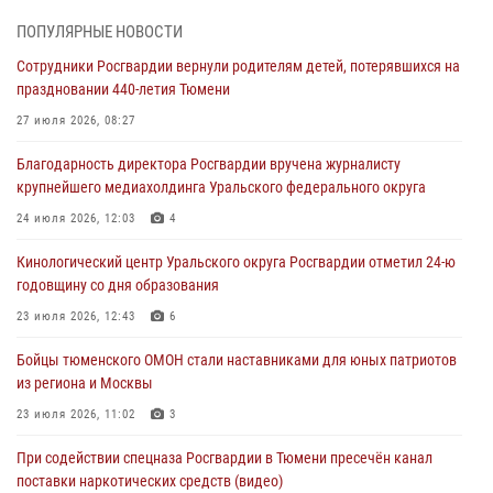
05 августа 2026, 05:35
ПОПУЛЯРНЫЕ НОВОСТИ
Стальной характер продемонстрировали росгвардейцы в ходе
Сотрудники Росгвардии вернули родителям детей, потерявшихся на
масштабных спортивных событий на Урале
праздновании 440-летия Тюмени
05 августа 2026, 05:22
6
2
27 июля 2026, 08:27
В Тюмени сотрудник Росгвардии во внеслужебное время задержал
Благодарность директора Росгвардии вручена журналисту
виновника ДТП
крупнейшего медиахолдинга Уральского федерального округа
05 августа 2026, 05:15
1
24 июля 2026, 12:03
4
Со 101-м Днём рождения поздравили сотрудники Росгвардии
Кинологический центр Уральского округа Росгвардии отметил 24-ю
труженицу тыла из Тюмени
годовщину со дня образования
04 августа 2026, 11:07
23 июля 2026, 12:43
6
Спецназ Росгвардии провел комплексную тренировку в полевых
Бойцы тюменского ОМОН стали наставниками для юных патриотов
условиях в Тюменской области (видео)
из региона и Москвы
04 августа 2026, 06:28
4
1
23 июля 2026, 11:02
3
При содействии спецназа Росгвардии в Тюмени пресечён канал
поставки наркотических средств (видео)