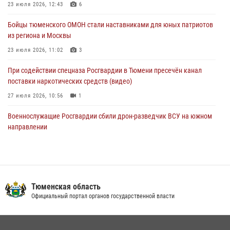
23 июля 2026, 12:43
6
05 августа 2026, 05:35
Бойцы тюменского ОМОН стали наставниками для юных патриотов
Стальной характер продемонстрировали росгвардейцы в ходе
из региона и Москвы
масштабных спортивных событий на Урале
23 июля 2026, 11:02
3
05 августа 2026, 05:22
6
2
При содействии спецназа Росгвардии в Тюмени пресечён канал
поставки наркотических средств (видео)
27 июля 2026, 10:56
1
Военнослужащие Росгвардии сбили дрон-разведчик ВСУ на южном
направлении
05 августа 2026, 05:35
Росгвардейцы обеспечили безопасность празднования Дня
воздушно-десантных войск в Тюменской области
Тюменская область
03 августа 2026, 07:23
1
Официальный портал органов государственной власти
В Тюменской области подведены итоги деятельности
вневедомственной охраны Росгвардии за первое полугодие 2026
года