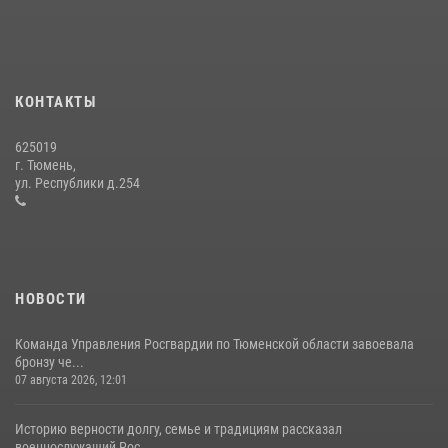
15 июля 2026, 04:12
3
Тюменский ОМОН «Вепрь» проводит для детей «Каникулы с
Росгвардией»
КОНТАКТЫ
10 июля 2026, 11:46
7
625019
Сотрудники тюменского СОБР "Сова" отработали навыки
г. Тюмень,
десантирования на Урале
ул. Республики д.254
16 июля 2026, 10:42
4
НОВОСТИ
Команда Управления Росгвардии по Тюменской области завоевала
бронзу че...
07 августа 2026, 12:01
Историю верности долгу, семье и традициям рассказал
военнослужащий Рос...