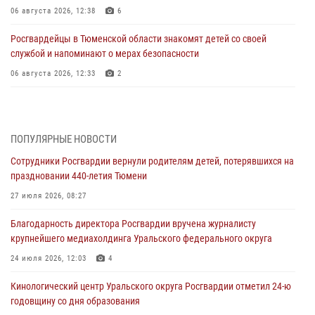
06 августа 2026, 12:38
6
Росгвардейцы в Тюменской области знакомят детей со своей
службой и напоминают о мерах безопасности
06 августа 2026, 12:33
2
Росгвардейцы приняли участие в фотопроекте «Прогуляемся по
Тюменской области» в рамках акции «Храним огонь Победы»
06 августа 2026, 04:41
3
ПОПУЛЯРНЫЕ НОВОСТИ
Сотрудники Росгвардии вернули родителям детей, потерявшихся на
Росгвардейцы в Тюменской области почтили память генерала
праздновании 440-летия Тюмени
армии Ивана Кирилловича Яковлева
27 июля 2026, 08:27
05 августа 2026, 11:03
4
Благодарность директора Росгвардии вручена журналисту
В Тюмени офицер Росгвардии в радиоэфире напомнил гражданам о
крупнейшего медиахолдинга Уральского федерального округа
мерах безопасного владения оружием
24 июля 2026, 12:03
4
05 августа 2026, 09:56
2
Кинологический центр Уральского округа Росгвардии отметил 24-ю
Военнослужащие Росгвардии сбили дрон-разведчик ВСУ на южном
годовщину со дня образования
направлении