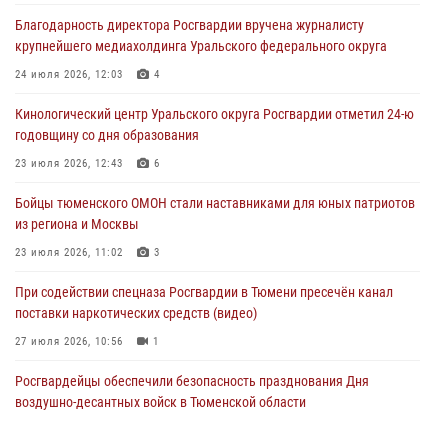
условиях в Тюменской области (видео)
Благодарность директора Росгвардии вручена журналисту
04 августа 2026, 06:28
4
1
крупнейшего медиахолдинга Уральского федерального округа
Тюменские правоохранители провели соревнования по стрельбе
24 июля 2026, 12:03
4
памяти офицера СОБР
Кинологический центр Уральского округа Росгвардии отметил 24-ю
03 августа 2026, 07:35
5
годовщину со дня образования
Росгвардия противодействует БПЛА ВСУ на южном направлении
23 июля 2026, 12:43
6
(видео)
Бойцы тюменского ОМОН стали наставниками для юных патриотов
03 августа 2026, 07:29
2
1
из региона и Москвы
23 июля 2026, 11:02
3
При содействии спецназа Росгвардии в Тюмени пресечён канал
поставки наркотических средств (видео)
27 июля 2026, 10:56
1
Росгвардейцы обеспечили безопасность празднования Дня
воздушно-десантных войск в Тюменской области
03 августа 2026, 07:23
1