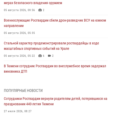
мерах безопасного владения оружием
05 августа 2026, 09:56
2
Военнослужащие Росгвардии сбили дрон-разведчик ВСУ на южном
направлении
05 августа 2026, 05:35
Стальной характер продемонстрировали росгвардейцы в ходе
масштабных спортивных событий на Урале
05 августа 2026, 05:22
6
2
В Тюмени сотрудник Росгвардии во внеслужебное время задержал
виновника ДТП
05 августа 2026, 05:15
1
Со 101-м Днём рождения поздравили сотрудники Росгвардии
ПОПУЛЯРНЫЕ НОВОСТИ
труженицу тыла из Тюмени
Сотрудники Росгвардии вернули родителям детей, потерявшихся на
04 августа 2026, 11:07
праздновании 440-летия Тюмени
Спецназ Росгвардии провел комплексную тренировку в полевых
27 июля 2026, 08:27