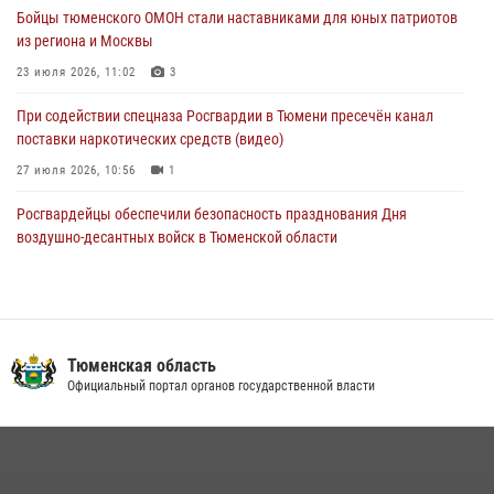
Бойцы тюменского ОМОН стали наставниками для юных патриотов
условиях в Тюменской области (видео)
из региона и Москвы
04 августа 2026, 06:28
4
1
23 июля 2026, 11:02
3
При содействии спецназа Росгвардии в Тюмени пресечён канал
поставки наркотических средств (видео)
27 июля 2026, 10:56
1
Росгвардейцы обеспечили безопасность празднования Дня
воздушно-десантных войск в Тюменской области
03 августа 2026, 07:23
1
Тюменский ОМОН «Вепрь» проводит для детей «Каникулы с
Росгвардией»
Тюменская область
10 июля 2026, 11:46
7
Официальный портал органов государственной власти
В Тюменской области подведены итоги деятельности
вневедомственной охраны Росгвардии за первое полугодие 2026
года
15 июля 2026, 04:12
3