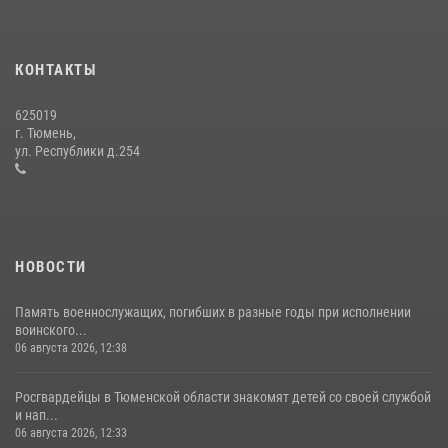
Сотрудники тюменского СОБР "Сова" отработали навыки
десантирования на Урале
КОНТАКТЫ
16 июля 2026, 10:42
4
625019
Росгвардейцы в День семьи, любви и верности оказали помощь
г. Тюмень,
жителям Тюмени, оказавшимся в сложной жизненной ситуации
ул. Республики д.254
08 июля 2026, 09:38
5
НОВОСТИ
Память военнослужащих, погибших в разные годы при исполнении
воинского...
06 августа 2026, 12:38
Росгвардейцы в Тюменской области знакомят детей со своей службой
и нап...
06 августа 2026, 12:33