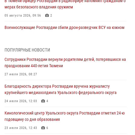
В Тюмени офицер Росгвардии в радиоэфире напомнил гражданам о
мерах безопасного владения оружием
05 августа 2026, 09:56
2
Военнослужащие Росгвардии сбили дрон-разведчик ВСУ на южном
направлении
05 августа 2026, 05:35
ПОПУЛЯРНЫЕ НОВОСТИ
Стальной характер продемонстрировали росгвардейцы в ходе
Сотрудники Росгвардии вернули родителям детей, потерявшихся на
масштабных спортивных событий на Урале
праздновании 440-летия Тюмени
05 августа 2026, 05:22
6
2
27 июля 2026, 08:27
В Тюмени сотрудник Росгвардии во внеслужебное время задержал
Благодарность директора Росгвардии вручена журналисту
виновника ДТП
крупнейшего медиахолдинга Уральского федерального округа
05 августа 2026, 05:15
1
24 июля 2026, 12:03
4
Со 101-м Днём рождения поздравили сотрудники Росгвардии
Кинологический центр Уральского округа Росгвардии отметил 24-ю
труженицу тыла из Тюмени
годовщину со дня образования
04 августа 2026, 11:07
23 июля 2026, 12:43
6
Спецназ Росгвардии провел комплексную тренировку в полевых