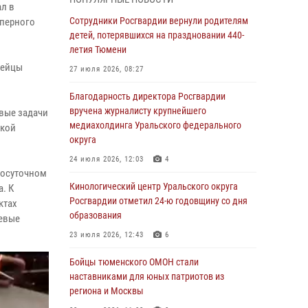
знакомят детей со своей службой и
ал в
напоминают о мерах безопасности
Сотрудники Росгвардии вернули родителям
аперного
детей, потерявшихся на праздновании 440-
06 августа 2026, 12:33
2
летия Тюмени
Росгвардейцы приняли участие в
дейцы
27 июля 2026, 08:27
фотопроекте «Прогуляемся по Тюменской
области» в рамках акции «Храним огонь
Благодарность директора Росгвардии
Победы»
вручена журналисту крупнейшего
вые задачи
медиахолдинга Уральского федерального
06 августа 2026, 04:41
3
икой
округа
Росгвардейцы в Тюменской области почтили
24 июля 2026, 12:03
4
память генерала армии Ивана Кирилловича
лосуточном
Яковлева
Кинологический центр Уральского округа
. К
Росгвардии отметил 24-ю годовщину со дня
05 августа 2026, 11:03
4
ктах
образования
оевые
В Тюмени офицер Росгвардии в радиоэфире
23 июля 2026, 12:43
6
напомнил гражданам о мерах безопасного
владения оружием
Бойцы тюменского ОМОН стали
наставниками для юных патриотов из
05 августа 2026, 09:56
2
региона и Москвы
Военнослужащие Росгвардии сбили дрон-