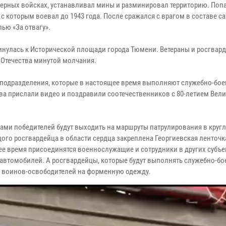
перных войсках, устанавливал мины и разминировал территорию. Поп
 с которым воевал до 1943 года. После сражался с врагом в составе с
ью «За отвагу».
инулась к Исторической площади города Тюмени. Ветераны и росгвар
 Отечества минутой молчания.
цподразделения, которые в настоящее время выполняют служебно-бое
ва прислали видео и поздравили соотечественников с 80-летием Вел
ами победителей будут выходить на маршруты патрулирования в круг
дого росгвардейца в области сердца закреплена Георгиевская ленточка
е время присоединятся военнослужащие и сотрудники в других субъе
х автомобилей. А росгвардейцы, которые будут выполнять служебно-б
и воинов-освободителей на форменную одежду.