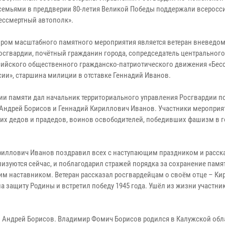
 семьями в преддверии 80-летия Великой Победы поддержали всеросс
ессмертный автополк».
ром масштабного памятного мероприятия является ветеран вневедо
осгвардии, почётный гражданин города, сопредседатель центрального
ийского общественного гражданско-патриотического движения «Бес
сии», старшина милиции в отставке Геннадий Иванов.
ции памяти дал начальник территориального управления Росгвардии 
Андрей Борисов и Геннадий Кириллович Иванов. Участники мероприя
их дедов и прадедов, воинов освободителей, победивших фашизм в 
иллович Иванов поздравил всех с наступающим праздником и расска
изуются сейчас, и поблагодарил стражей порядка за сохранение памя
им наставником. Ветеран рассказал росгвардейцам о своём отце – Ки
а защиту Родины и встретил победу 1945 года. Ушёл из жизни участни
 Андрей Борисов. Владимир Фомич Борисов родился в Калужской обла