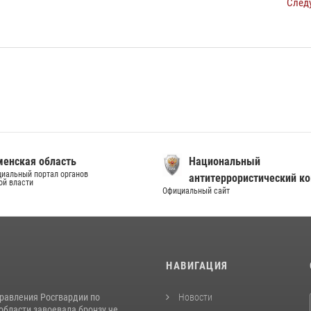
След
енская область
Национальный
иальный портал органов
антитеррористический к
ой власти
Официальный сайт
И
НАВИГАЦИЯ
равления Росгвардии по
Новости
бласти завоевала бронзу че...