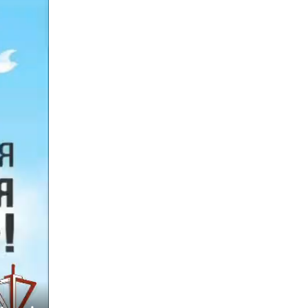
Тюменский ОМОН «Вепрь» проводит для
детей «Каникулы с Росгвардией»
10 июля 2026, 11:46
7
Сотрудники тюменского СОБР "Сова"
отработали навыки десантирования на Урале
16 июля 2026, 10:42
4