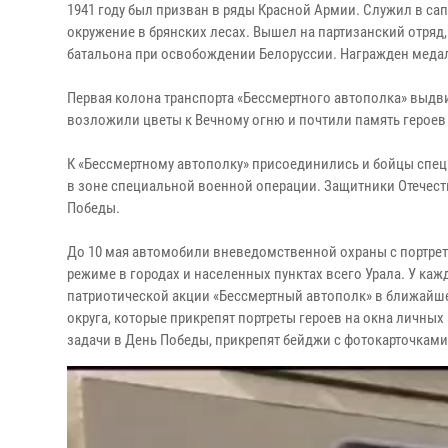
1941 году был призван в ряды Красной Армии. Служил в са
окружение в брянских лесах. Вышел на партизанский отряд,
батальона при освобождении Белоруссии. Награжден медал
Первая колона транспорта «Бессмертного автополка» выдв
возложили цветы к Вечному огню и почтили память героев
К «Бессмертному автополку» присоединились и бойцы спе
в зоне специальной военной операции. Защитники Отечест
Победы.
До 10 мая автомобили вневедомственной охраны с портрет
режиме в городах и населенных пунктах всего Урала. У каж
патриотической акции «Бессмертный автополк» в ближайше
округа, которые прикрепят портреты героев на окна личны
задачи в День Победы, прикрепят бейджи с фотокарточкам