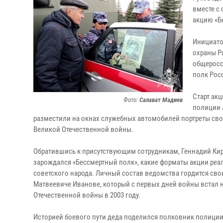
вместе с
акцию «Б
Инициато
охраны Р
общеросс
полк Рос
Старт ак
Фото:
Салават Мадиев
полиции 
разместили на окнах служебных автомобилей портреты сво
Великой Отечественной войны.
Обратившись к присутствующим сотрудникам, Геннадий Кир
зарождался «Бессмертный полк», какие форматы акции реал
советского народа. Личный состав ведомства гордится сво
Матвеевиче Иванове, который с первых дней войны встал н
Отечественной войны в 2003 году.
Историей боевого пути деда поделился полковник полиции