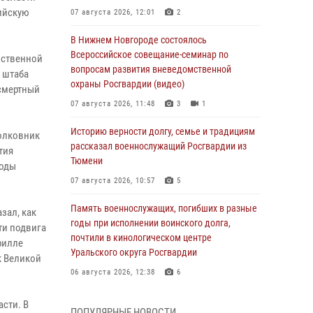
ийскую
07 августа 2026, 12:01
2
В Нижнем Новгороде состоялось
Всероссийское совещание-семинар по
мственной
вопросам развития вневедомственной
 штаба
охраны Росгвардии (видео)
смертный
07 августа 2026, 11:48
3
1
Историю верности долгу, семье и традициям
полковник
рассказал военнослужащий Росгвардии из
тия
Тюмени
годы
07 августа 2026, 10:57
5
Память военнослужащих, погибших в разные
зал, как
годы при исполнении воинского долга,
ти подвига
почтили в кинологическом центре
рилле
Уральского округа Росгвардии
к Великой
06 августа 2026, 12:38
6
Росгвардейцы в Тюменской области
сти. В
ПОПУЛЯРНЫЕ НОВОСТИ