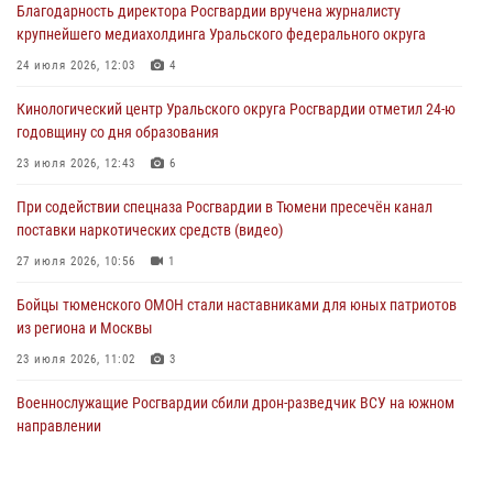
Благодарность директора Росгвардии вручена журналисту
В Тюмени офицер Росгвардии в радиоэфире напомнил гражданам о
крупнейшего медиахолдинга Уральского федерального округа
мерах безопасного владения оружием
24 июля 2026, 12:03
4
05 августа 2026, 09:56
2
Кинологический центр Уральского округа Росгвардии отметил 24-ю
Военнослужащие Росгвардии сбили дрон-разведчик ВСУ на южном
годовщину со дня образования
направлении
23 июля 2026, 12:43
6
05 августа 2026, 05:35
При содействии спецназа Росгвардии в Тюмени пресечён канал
Стальной характер продемонстрировали росгвардейцы в ходе
поставки наркотических средств (видео)
масштабных спортивных событий на Урале
27 июля 2026, 10:56
1
05 августа 2026, 05:22
6
2
Бойцы тюменского ОМОН стали наставниками для юных патриотов
из региона и Москвы
23 июля 2026, 11:02
3
Военнослужащие Росгвардии сбили дрон-разведчик ВСУ на южном
направлении
05 августа 2026, 05:35