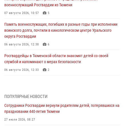
военнослужащий Росгвардии из Тюмени
07 августа 2026, 10:57
5
Память военнослужащих, погибших в разные годы при исполнении
воинского долга, почтили в кинологическом центре Уральского
округа Росгвардии
06 августа 2026, 12:38
6
Росгвардейцы в Тюменской области знакомят детей со своей
службой и напоминают о мерах безопасности
06 августа 2026, 12:33
2
Росгвардейцы приняли участие в фотопроекте «Прогуляемся по
Тюменской области» в рамках акции «Храним огонь Победы»
06 августа 2026, 04:41
3
ПОПУЛЯРНЫЕ НОВОСТИ
Сотрудники Росгвардии вернули родителям детей, потерявшихся на
Росгвардейцы в Тюменской области почтили память генерала
праздновании 440-летия Тюмени
армии Ивана Кирилловича Яковлева
27 июля 2026, 08:27
05 августа 2026, 11:03
4