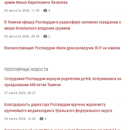
армии Ивана Кирилловича Яковлева
05 августа 2026, 11:03
4
В Тюмени офицер Росгвардии в радиоэфире напомнил гражданам о
мерах безопасного владения оружием
05 августа 2026, 09:56
2
Военнослужащие Росгвардии сбили дрон-разведчик ВСУ на южном
направлении
05 августа 2026, 05:35
ПОПУЛЯРНЫЕ НОВОСТИ
Стальной характер продемонстрировали росгвардейцы в ходе
Сотрудники Росгвардии вернули родителям детей, потерявшихся на
масштабных спортивных событий на Урале
праздновании 440-летия Тюмени
05 августа 2026, 05:22
6
2
27 июля 2026, 08:27
В Тюмени сотрудник Росгвардии во внеслужебное время задержал
Благодарность директора Росгвардии вручена журналисту
виновника ДТП
крупнейшего медиахолдинга Уральского федерального округа
05 августа 2026, 05:15
1
24 июля 2026, 12:03
4
Со 101-м Днём рождения поздравили сотрудники Росгвардии