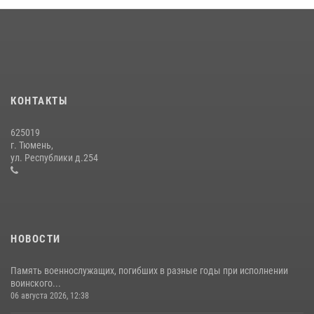
вневедомственной охраны Росгвардии за первое полугодие 2026
года
15 июля 2026, 04:12
3
Военнослужащие Росгвардии сбили дрон-разведчик ВСУ на южном
направлении
КОНТАКТЫ
05 августа 2026, 05:35
625019
Сотрудники тюменского СОБР "Сова" отработали навыки
г. Тюмень,
десантирования на Урале
ул. Республики д.254
16 июля 2026, 10:42
4
НОВОСТИ
Память военнослужащих, погибших в разные годы при исполнении
воинского...
06 августа 2026, 12:38