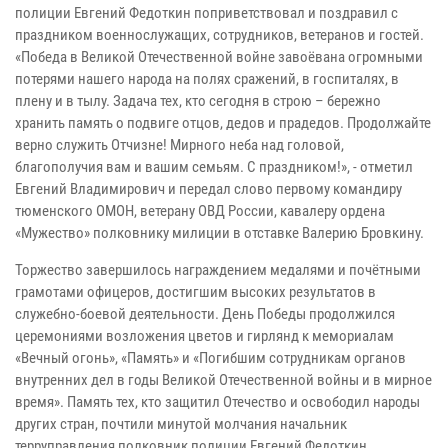
полиции Евгений Федоткин поприветствовал и поздравил с
праздником военнослужащих, сотрудников, ветеранов и гостей.
«Победа в Великой Отечественной войне завоёвана огромными
потерями нашего народа на полях сражений, в госпиталях, в
плену и в тылу. Задача тех, кто сегодня в строю – бережно
хранить память о подвиге отцов, дедов и прадедов. Продолжайте
верно служить Отчизне! Мирного неба над головой,
благополучия вам и вашим семьям. С праздником!», - отметил
Евгений Владимирович и передал слово первому командиру
тюменского ОМОН, ветерану ОВД России, кавалеру ордена
«Мужество» полковнику милиции в отставке Валерию Бровкину.
Торжество завершилось награждением медалями и почётными
грамотами офицеров, достигшим высоких результатов в
служебно-боевой деятельности. День Победы продолжился
церемониями возложения цветов и гирлянд к мемориалам
«Вечный огонь», «Память» и «Погибшим сотрудникам органов
внутренних дел в годы Великой Отечественной войны и в мирное
время». Память тех, кто защитил Отечество и освободил народы
других стран, почтили минутой молчания начальник
терруправления полковник полиции Евгений Федоткин,