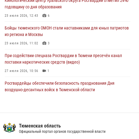
Кинологический центр Уральского округа Росгвардии отметил 24-ю
труженицу тыла из Тюмени
годовщину со дня образования
04 августа 2026, 11:07
23 июля 2026, 12:43
6
Спецназ Росгвардии провел комплексную тренировку в полевых
Бойцы тюменского ОМОН стали наставниками для юных патриотов
условиях в Тюменской области (видео)
из региона и Москвы
04 августа 2026, 06:28
4
1
23 июля 2026, 11:02
3
При содействии спецназа Росгвардии в Тюмени пресечён канал
поставки наркотических средств (видео)
27 июля 2026, 10:56
1
Росгвардейцы обеспечили безопасность празднования Дня
воздушно-десантных войск в Тюменской области
03 августа 2026, 07:23
1
Тюменский ОМОН «Вепрь» проводит для детей «Каникулы с
Росгвардией»
Тюменская область
10 июля 2026, 11:46
7
Официальный портал органов государственной власти
В Тюменской области подведены итоги деятельности