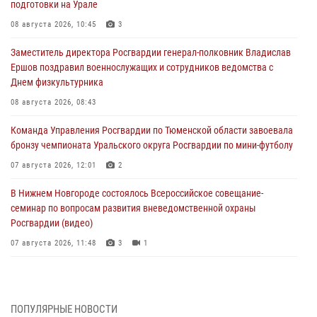
подготовки на Урале
08 августа 2026, 10:45
3
Заместитель директора Росгвардии генерал-полковник Владислав
Ершов поздравил военнослужащих и сотрудников ведомства с
Днем физкультурника
08 августа 2026, 08:43
Команда Управления Росгвардии по Тюменской области завоевала
бронзу чемпионата Уральского округа Росгвардии по мини-футболу
07 августа 2026, 12:01
2
В Нижнем Новгороде состоялось Всероссийское совещание-
семинар по вопросам развития вневедомственной охраны
Росгвардии (видео)
07 августа 2026, 11:48
3
1
Историю верности долгу, семье и традициям рассказал
военнослужащий Росгвардии из Тюмени
07 августа 2026, 10:57
5
ПОПУЛЯРНЫЕ НОВОСТИ