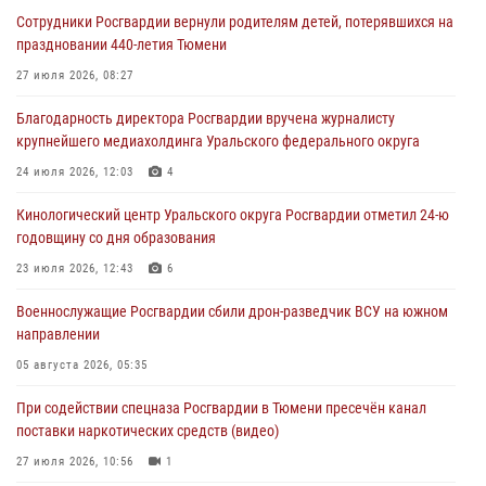
Сотрудники Росгвардии вернули родителям детей, потерявшихся на
Память военнослужащих, погибших в разные годы при исполнении
праздновании 440-летия Тюмени
воинского долга, почтили в кинологическом центре Уральского
округа Росгвардии
27 июля 2026, 08:27
06 августа 2026, 12:38
6
Благодарность директора Росгвардии вручена журналисту
крупнейшего медиахолдинга Уральского федерального округа
Росгвардейцы в Тюменской области знакомят детей со своей
службой и напоминают о мерах безопасности
24 июля 2026, 12:03
4
06 августа 2026, 12:33
2
Кинологический центр Уральского округа Росгвардии отметил 24-ю
годовщину со дня образования
Росгвардейцы приняли участие в фотопроекте «Прогуляемся по
Тюменской области» в рамках акции «Храним огонь Победы»
23 июля 2026, 12:43
6
06 августа 2026, 04:41
3
Военнослужащие Росгвардии сбили дрон-разведчик ВСУ на южном
направлении
Росгвардейцы в Тюменской области почтили память генерала
армии Ивана Кирилловича Яковлева
05 августа 2026, 05:35
05 августа 2026, 11:03
4
При содействии спецназа Росгвардии в Тюмени пресечён канал
поставки наркотических средств (видео)
27 июля 2026, 10:56
1