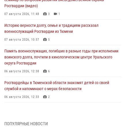
Росгвардии (видео)
07 августа 2026, 11:48
3
1
Историю верности долгу, семье и традициям рассказал
военнослужащий Росгвардии из Тюмени
07 августа 2026, 10:57
5
Память военнослужащих, погибших в разные годы при исполнении
воинского долга, почтили в кинологическом центре Уральского
округа Росгвардии
06 августа 2026, 12:38
6
Росгвардейцы в Тюменской области знакомят детей со своей
службой и напоминают о мерах безопасности
06 августа 2026, 12:33
2
Росгвардейцы приняли участие в фотопроекте «Прогуляемся по
Тюменской области» в рамках акции «Храним огонь Победы»
06 августа 2026, 04:41
3
ПОПУЛЯРНЫЕ НОВОСТИ