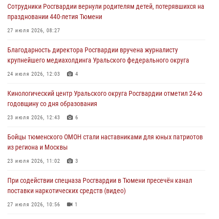
Сотрудники Росгвардии вернули родителям детей, потерявшихся на
Росгвардейцы в Тюменской области почтили память генерала
праздновании 440-летия Тюмени
армии Ивана Кирилловича Яковлева
27 июля 2026, 08:27
05 августа 2026, 11:03
4
Благодарность директора Росгвардии вручена журналисту
В Тюмени офицер Росгвардии в радиоэфире напомнил гражданам о
крупнейшего медиахолдинга Уральского федерального округа
мерах безопасного владения оружием
24 июля 2026, 12:03
4
05 августа 2026, 09:56
2
Кинологический центр Уральского округа Росгвардии отметил 24-ю
Военнослужащие Росгвардии сбили дрон-разведчик ВСУ на южном
годовщину со дня образования
направлении
23 июля 2026, 12:43
6
05 августа 2026, 05:35
Бойцы тюменского ОМОН стали наставниками для юных патриотов
Стальной характер продемонстрировали росгвардейцы в ходе
из региона и Москвы
масштабных спортивных событий на Урале
23 июля 2026, 11:02
3
05 августа 2026, 05:22
6
2
При содействии спецназа Росгвардии в Тюмени пресечён канал
поставки наркотических средств (видео)
27 июля 2026, 10:56
1