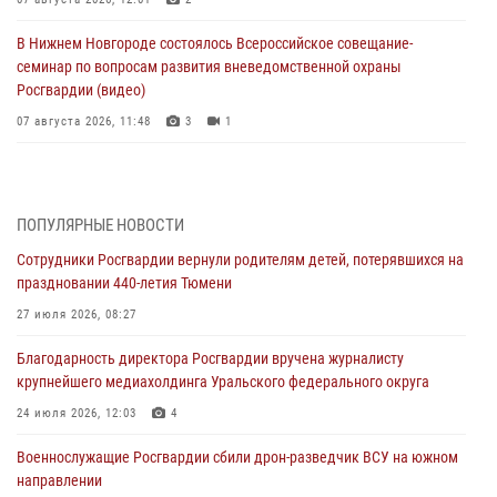
В Нижнем Новгороде состоялось Всероссийское совещание-
семинар по вопросам развития вневедомственной охраны
Росгвардии (видео)
07 августа 2026, 11:48
3
1
Историю верности долгу, семье и традициям рассказал
военнослужащий Росгвардии из Тюмени
07 августа 2026, 10:57
5
ПОПУЛЯРНЫЕ НОВОСТИ
Сотрудники Росгвардии вернули родителям детей, потерявшихся на
Память военнослужащих, погибших в разные годы при исполнении
праздновании 440-летия Тюмени
воинского долга, почтили в кинологическом центре Уральского
округа Росгвардии
27 июля 2026, 08:27
06 августа 2026, 12:38
6
Благодарность директора Росгвардии вручена журналисту
крупнейшего медиахолдинга Уральского федерального округа
Росгвардейцы в Тюменской области знакомят детей со своей
службой и напоминают о мерах безопасности
24 июля 2026, 12:03
4
06 августа 2026, 12:33
2
Военнослужащие Росгвардии сбили дрон-разведчик ВСУ на южном
направлении
Росгвардейцы приняли участие в фотопроекте «Прогуляемся по