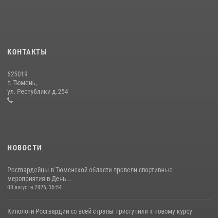
года
15 июля 2026, 04:12
3
Тюменский ОМОН «Вепрь» проводит для детей «Каникулы с
Росгвардией»
КОНТАКТЫ
10 июля 2026, 11:46
7
625019
Сотрудники тюменского СОБР "Сова" отработали навыки
г. Тюмень,
десантирования на Урале
ул. Республики д.254
16 июля 2026, 10:42
4
НОВОСТИ
Росгвардейцы в Тюменской области провели спортивные
мероприятия в День...
08 августа 2026, 15:54
Кинологи Росгвардии со всей страны приступили к новому курсу