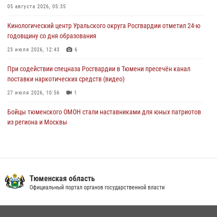
Тюменской области» в рамках акции «Храним огонь Победы»
05 августа 2026, 05:35
06 августа 2026, 04:41
3
Кинологический центр Уральского округа Росгвардии отметил 24-ю
годовщину со дня образования
Росгвардейцы в Тюменской области почтили память генерала
армии Ивана Кирилловича Яковлева
23 июля 2026, 12:43
6
05 августа 2026, 11:03
4
При содействии спецназа Росгвардии в Тюмени пресечён канал
поставки наркотических средств (видео)
27 июля 2026, 10:56
1
Бойцы тюменского ОМОН стали наставниками для юных патриотов
из региона и Москвы
23 июля 2026, 11:02
3
Росгвардейцы обеспечили безопасность празднования Дня
воздушно-десантных войск в Тюменской области
Тюменская область
03 августа 2026, 07:23
1
Официальный портал органов государственной власти
В Тюменской области подведены итоги деятельности
вневедомственной охраны Росгвардии за первое полугодие 2026