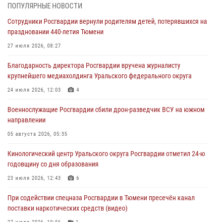
07 августа 2026, 10:57
5
ПОПУЛЯРНЫЕ НОВОСТИ
Сотрудники Росгвардии вернули родителям детей, потерявшихся на
Память военнослужащих, погибших в разные годы при исполнении
праздновании 440-летия Тюмени
воинского долга, почтили в кинологическом центре Уральского
округа Росгвардии
27 июля 2026, 08:27
06 августа 2026, 12:38
6
Благодарность директора Росгвардии вручена журналисту
крупнейшего медиахолдинга Уральского федерального округа
Росгвардейцы в Тюменской области знакомят детей со своей
службой и напоминают о мерах безопасности
24 июля 2026, 12:03
4
06 августа 2026, 12:33
2
Военнослужащие Росгвардии сбили дрон-разведчик ВСУ на южном
направлении
Росгвардейцы приняли участие в фотопроекте «Прогуляемся по
Тюменской области» в рамках акции «Храним огонь Победы»
05 августа 2026, 05:35
06 августа 2026, 04:41
3
Кинологический центр Уральского округа Росгвардии отметил 24-ю
годовщину со дня образования
Росгвардейцы в Тюменской области почтили память генерала
армии Ивана Кирилловича Яковлева
23 июля 2026, 12:43
6
05 августа 2026, 11:03
4
При содействии спецназа Росгвардии в Тюмени пресечён канал
поставки наркотических средств (видео)