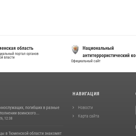
енская область
Национальный
иальный портал органов
антитеррористический к
ой власти
Официальный сайт
И
НАВИГАЦИЯ
ннослужащих, погибших в разные
Новости
полнении воинского...
Карта сайта
26, 12:38
цы в Тюменской области знакомят