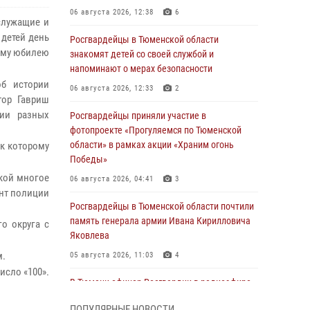
06 августа 2026, 12:38
6
служащие и
детей день
Росгвардейцы в Тюменской области
нему юбилею
знакомят детей со своей службой и
напоминают о мерах безопасности
об истории
06 августа 2026, 12:33
2
тор Гавриш
мии разных
Росгвардейцы приняли участие в
фотопроекте «Прогуляемся по Тюменской
области» в рамках акции «Храним огонь
 к которому
Победы»
чкой многое
06 августа 2026, 04:41
3
ант полиции
Росгвардейцы в Тюменской области почтили
память генерала армии Ивана Кирилловича
о округа с
Яковлева
м.
05 августа 2026, 11:03
4
исло «100».
В Тюмени офицер Росгвардии в радиоэфире
напомнил гражданам о мерах безопасного
ПОПУЛЯРНЫЕ НОВОСТИ