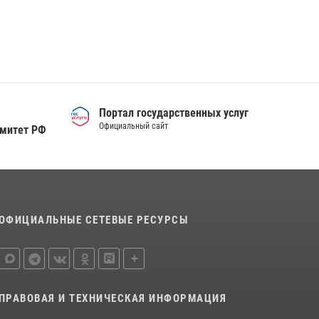
Сотрудники тюменского СОБР "Сова"
отработали навыки десантирования на Урале
16 июля 2026, 10:42
4
Росгвардейцы в День семьи, любви и
верности оказали помощь жителям Тюмени,
оказавшимся в сложной жизненной ситуации
Портал государственных услуг
08 июля 2026, 09:38
5
Официальный сайт
омитет РФ
ОФИЦИАЛЬНЫЕ СЕТЕВЫЕ РЕСУРСЫ
ПРАВОВАЯ И ТЕХНИЧЕСКАЯ ИНФОРМАЦИЯ