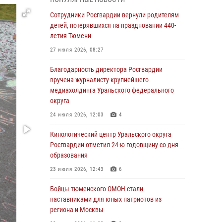
владения оружием
Сотрудники Росгвардии вернули родителям
05 августа 2026, 09:56
2
детей, потерявшихся на праздновании 440-
Военнослужащие Росгвардии сбили дрон-
летия Тюмени
разведчик ВСУ на южном направлении
27 июля 2026, 08:27
05 августа 2026, 05:35
Благодарность директора Росгвардии
Стальной характер продемонстрировали
вручена журналисту крупнейшего
росгвардейцы в ходе масштабных
медиахолдинга Уральского федерального
спортивных событий на Урале
округа
05 августа 2026, 05:22
6
2
24 июля 2026, 12:03
4
В Тюмени сотрудник Росгвардии во
Кинологический центр Уральского округа
внеслужебное время задержал виновника
Росгвардии отметил 24-ю годовщину со дня
ДТП
образования
05 августа 2026, 05:15
1
23 июля 2026, 12:43
6
Со 101-м Днём рождения поздравили
Бойцы тюменского ОМОН стали
сотрудники Росгвардии труженицу тыла из
наставниками для юных патриотов из
Тюмени
региона и Москвы