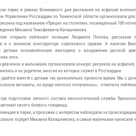
ком парке в рамках Всемирного дня рисования на асфальте военно
ки Управления Росгвардии по Тюменской области организовали для 
 рисунка под названием «Прицел на столетие», посвящённый 100-лет
ождения Михаила Тимофеевича Калашникова.
ятие открыла лейтенант полиции Людмила Попова, рассказав 
а и о великом конструкторе стрелкового оружия. А капитан Вик
с детьми познавательную викторину о вооружении русской ар
ских эпох.
я девчонок и мальчишек организовали конкурс рисунков на асфальте,
нились и их родители, многие из которых служат в Росгвардии.
о удаётся вместе с детьми так увлекательно провести время. Мы с до
исовали автоматы, но вроде неплохо получилось», - отметила лейтен
ра подготовки личного состава кинологической службы Уральског
автомат своего боевого товарища.
гуляющие в парке, а прохожие с интересом наблюдали за происходящи
совали портрет Михаила Калашникова, а самые маленькие написали ч