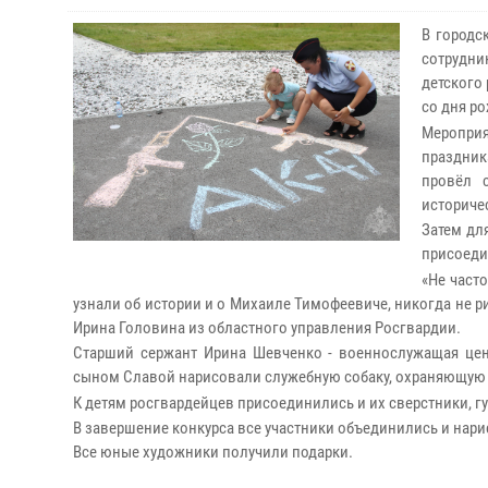
В городс
сотрудни
детского
со дня р
Меропри
праздник
провёл 
историче
Затем дл
присоеди
«Не част
узнали об истории и о Михаиле Тимофеевиче, никогда не р
Ирина Головина из областного управления Росгвардии.
Старший сержант Ирина Шевченко - военнослужащая цент
сыном Славой нарисовали служебную собаку, охраняющую 
К детям росгвардейцев присоединились и их сверстники, 
В завершение конкурса все участники объединились и нари
Все юные художники получили подарки.