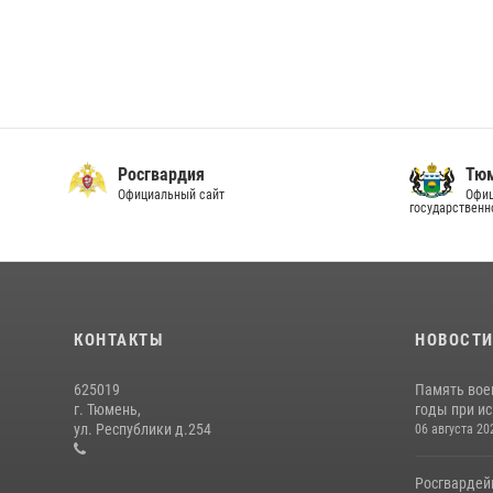
Росгвардия
Тюм
Официальный сайт
Офиц
государственн
КОНТАКТЫ
НОВОСТ
625019
Память вое
г. Тюмень,
годы при ис
ул. Республики д.254
06 августа 20
Росгвардей