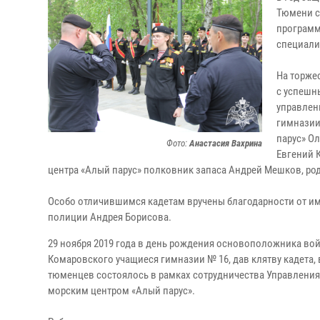
Тюмени с
программ
специали
На торже
с успешн
управлен
гимназии
парус» О
Фото:
Анастасия Вахрина
Евгений 
центра «Алый парус» полковник запаса Андрей Мешков, род
Особо отличившимся кадетам вручены благодарности от и
полиции Андрея Борисова.
29 ноября 2019 года в день рождения основоположника во
Комаровского учащиеся гимназии № 16, дав клятву кадета
тюменцев состоялось в рамках сотрудничества Управления
морским центром «Алый парус».