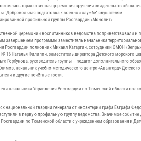
остоялась торжественная церемония вручения свидетельств об окон
ы "Добровольная подготовка к военной службе" слушателям
зированной профильной группы Росгвардии «Монолит».
ственной церемонии воспитанников ведомства поприветствовали и 
ым завершением программы заместитель начальника территориально
ия Росгвардии полковник Михаил Катаргин, сотрудники ОМОН «Вепрь»
 № 16 Наталья Филиппи, заместитель директора Детского морского це
льга Горбунова, руководитель группы – педагог дополнительного обра
Климов, начальник учебно-методического центра «Авангард» Детского
ители и другие почётные гости.
мени начальника Управления Росгвардии по Тюменской области полк
йск национальной гвардии генерала от инфантерии графа Евграфа Фед
, вступили в первую профильную группу ведомства. Значимое событие
 Росгвардии по Тюменской области с учреждением образования и Де