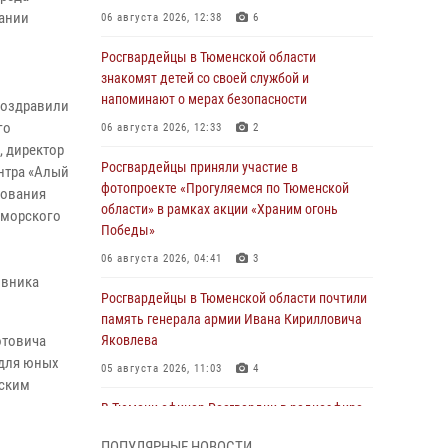
чании
06 августа 2026, 12:38
6
Росгвардейцы в Тюменской области
знакомят детей со своей службой и
напоминают о мерах безопасности
поздравили
го
06 августа 2026, 12:33
2
, директор
Росгвардейцы приняли участие в
нтра «Алый
фотопроекте «Прогуляемся по Тюменской
зования
области» в рамках акции «Храним огонь
 морского
Победы»
06 августа 2026, 04:41
3
овника
Росгвардейцы в Тюменской области почтили
память генерала армии Ивана Кирилловича
отовича
Яковлева
 для юных
05 августа 2026, 11:03
4
тским
В Тюмени офицер Росгвардии в радиоэфире
напомнил гражданам о мерах безопасного
ПОПУЛЯРНЫЕ НОВОСТИ