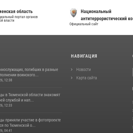
енская область
Национальный
иальный портал органов
антитеррористический к
ой власти
Официальный сайт
И
НАВИГАЦИЯ
ннослужащих, погибших в разные
Новости
полнении воинского...
Карта сайта
26, 12:38
цы в Тюменской области знакомят
оей службой и нап...
26, 12:33
цы приняли участие в фотопроекте
я по Тюменской о...
26, 04:41