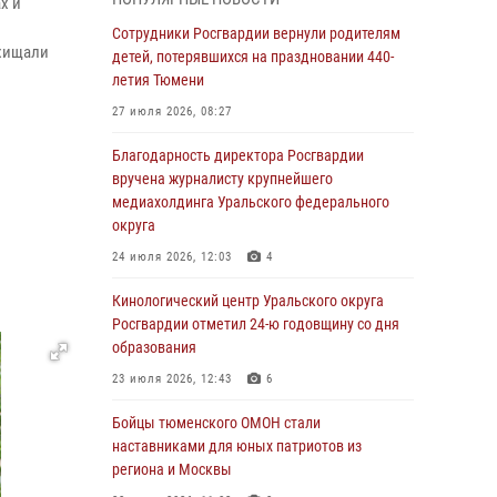
х и
владения оружием
Сотрудники Росгвардии вернули родителям
05 августа 2026, 09:56
2
схищали
детей, потерявшихся на праздновании 440-
Военнослужащие Росгвардии сбили дрон-
летия Тюмени
разведчик ВСУ на южном направлении
27 июля 2026, 08:27
05 августа 2026, 05:35
Благодарность директора Росгвардии
Стальной характер продемонстрировали
вручена журналисту крупнейшего
росгвардейцы в ходе масштабных
медиахолдинга Уральского федерального
спортивных событий на Урале
округа
05 августа 2026, 05:22
6
2
24 июля 2026, 12:03
4
В Тюмени сотрудник Росгвардии во
Кинологический центр Уральского округа
внеслужебное время задержал виновника
Росгвардии отметил 24-ю годовщину со дня
ДТП
образования
05 августа 2026, 05:15
1
23 июля 2026, 12:43
6
Со 101-м Днём рождения поздравили
Бойцы тюменского ОМОН стали
сотрудники Росгвардии труженицу тыла из
наставниками для юных патриотов из
Тюмени
региона и Москвы