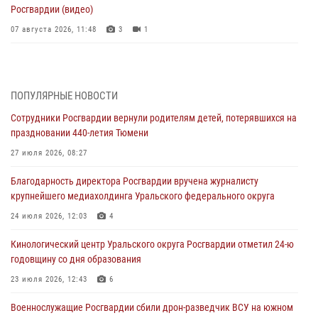
Росгвардии (видео)
07 августа 2026, 11:48
3
1
Историю верности долгу, семье и традициям рассказал
военнослужащий Росгвардии из Тюмени
07 августа 2026, 10:57
5
ПОПУЛЯРНЫЕ НОВОСТИ
Сотрудники Росгвардии вернули родителям детей, потерявшихся на
Память военнослужащих, погибших в разные годы при исполнении
праздновании 440-летия Тюмени
воинского долга, почтили в кинологическом центре Уральского
округа Росгвардии
27 июля 2026, 08:27
06 августа 2026, 12:38
6
Благодарность директора Росгвардии вручена журналисту
крупнейшего медиахолдинга Уральского федерального округа
Росгвардейцы в Тюменской области знакомят детей со своей
службой и напоминают о мерах безопасности
24 июля 2026, 12:03
4
06 августа 2026, 12:33
2
Кинологический центр Уральского округа Росгвардии отметил 24-ю
годовщину со дня образования
Росгвардейцы приняли участие в фотопроекте «Прогуляемся по
Тюменской области» в рамках акции «Храним огонь Победы»
23 июля 2026, 12:43
6
06 августа 2026, 04:41
3
Военнослужащие Росгвардии сбили дрон-разведчик ВСУ на южном