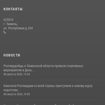
вневедомственной охраны Росгвардии за первое полугодие 2026
года
КОНТАКТЫ
15 июля 2026, 04:12
3
625019
Сотрудники тюменского СОБР "Сова" отработали навыки
г. Тюмень,
десантирования на Урале
ул. Республики д.254
16 июля 2026, 10:42
4
НОВОСТИ
Росгвардейцы в Тюменской области провели спортивные
мероприятия в День...
08 августа 2026, 15:54
Кинологи Росгвардии со всей страны приступили к новому курсу
подготовк...
08 августа 2026, 10:45