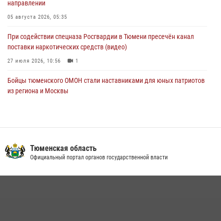
направлении
Росгвардейцы в Тюменской области почтили память генерала
армии Ивана Кирилловича Яковлева
05 августа 2026, 05:35
05 августа 2026, 11:03
4
При содействии спецназа Росгвардии в Тюмени пресечён канал
поставки наркотических средств (видео)
27 июля 2026, 10:56
1
Бойцы тюменского ОМОН стали наставниками для юных патриотов
из региона и Москвы
23 июля 2026, 11:02
3
Росгвардейцы обеспечили безопасность празднования Дня
воздушно-десантных войск в Тюменской области
Тюменская область
03 августа 2026, 07:23
1
Официальный портал органов государственной власти
Тюменский ОМОН «Вепрь» проводит для детей «Каникулы с
Росгвардией»
10 июля 2026, 11:46
7
В Тюменской области подведены итоги деятельности