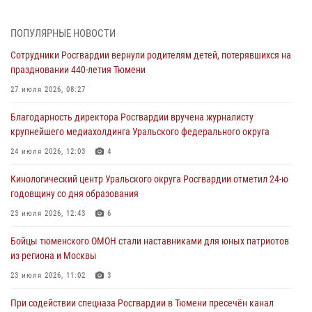
05 августа 2026, 05:35
ПОПУЛЯРНЫЕ НОВОСТИ
Стальной характер продемонстрировали росгвардейцы в ходе
Сотрудники Росгвардии вернули родителям детей, потерявшихся на
масштабных спортивных событий на Урале
праздновании 440-летия Тюмени
05 августа 2026, 05:22
6
2
27 июля 2026, 08:27
В Тюмени сотрудник Росгвардии во внеслужебное время задержал
Благодарность директора Росгвардии вручена журналисту
виновника ДТП
крупнейшего медиахолдинга Уральского федерального округа
05 августа 2026, 05:15
1
24 июля 2026, 12:03
4
Со 101-м Днём рождения поздравили сотрудники Росгвардии
Кинологический центр Уральского округа Росгвардии отметил 24-ю
труженицу тыла из Тюмени
годовщину со дня образования
04 августа 2026, 11:07
23 июля 2026, 12:43
6
Спецназ Росгвардии провел комплексную тренировку в полевых
Бойцы тюменского ОМОН стали наставниками для юных патриотов
условиях в Тюменской области (видео)
из региона и Москвы
04 августа 2026, 06:28
4
1
23 июля 2026, 11:02
3
При содействии спецназа Росгвардии в Тюмени пресечён канал