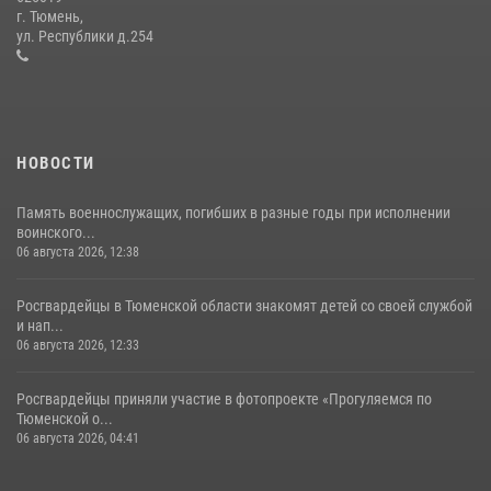
Росгвардейцы в День семьи, любви и верности оказали помощь
г. Тюмень,
жителям Тюмени, оказавшимся в сложной жизненной ситуации
ул. Республики д.254
08 июля 2026, 09:38
5
НОВОСТИ
Память военнослужащих, погибших в разные годы при исполнении
воинского...
06 августа 2026, 12:38
Росгвардейцы в Тюменской области знакомят детей со своей службой
и нап...
06 августа 2026, 12:33
Росгвардейцы приняли участие в фотопроекте «Прогуляемся по
Тюменской о...
06 августа 2026, 04:41