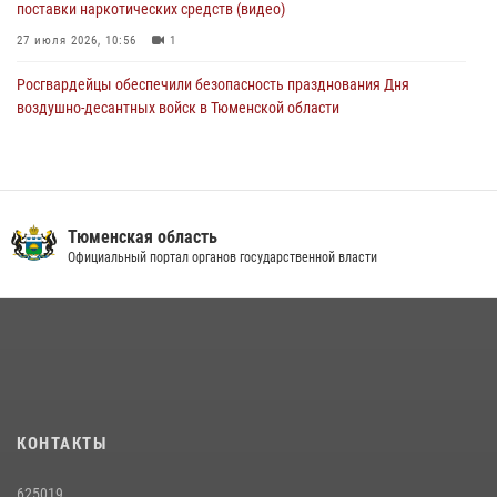
поставки наркотических средств (видео)
27 июля 2026, 10:56
1
Росгвардейцы обеспечили безопасность празднования Дня
воздушно-десантных войск в Тюменской области
03 августа 2026, 07:23
1
Тюменский ОМОН «Вепрь» проводит для детей «Каникулы с
Росгвардией»
Тюменская область
10 июля 2026, 11:46
7
Официальный портал органов государственной власти
В Тюменской области подведены итоги деятельности
вневедомственной охраны Росгвардии за первое полугодие 2026
года
15 июля 2026, 04:12
3
Сотрудники тюменского СОБР "Сова" отработали навыки
десантирования на Урале
КОНТАКТЫ
16 июля 2026, 10:42
4
625019