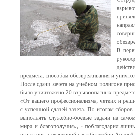
взрыво
приня
напра
соверш
обезвр
В перв
руково
дейст
предмета, способам обезвреживания и уничто
После сдачи зачета на учебном полигоне при
было уничтожено 20 взрывоопасных предмето
«От вашего профессионализма, четких и реш
с успешной сдачей зачета. По итогам сборов
выполнять служебно-боевые задачи на само
мира и благополучия», - поблагодарил личн
начальник инженерной службы майор Андрей