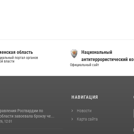
енская область
Национальный
иальный портал органов
антитеррористический к
ой власти
Официальный сайт
И
НАВИГАЦИЯ
равления Росгвардии по
Новости
бласти завоевала бронзу че...
Карта сайта
26, 12:01