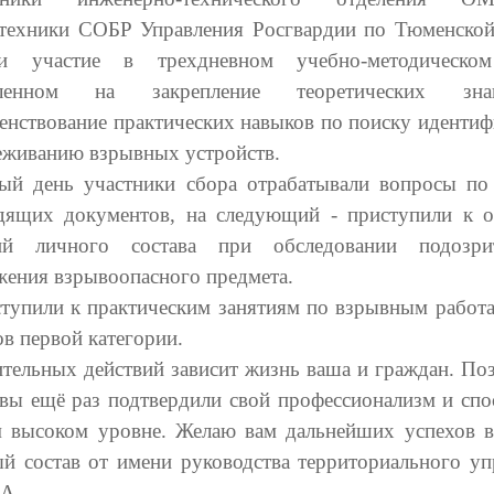
техники СОБР Управления Росгвардии по Тюменской
ли участие в трехдневном учебно-методическом
вленном на закрепление теоретических з
енствование практических навыков по поиску идентиф
еживанию взрывных устройств.
ый день участники сбора отрабатывали вопросы по
дящих документов, на следующий - приступили к о
вий личного состава при обследовании подозрит
жения взрывоопасного предмета.
ступили к практическим занятиям по взрывным работа
в первой категории.
ительных действий зависит жизнь ваша и граждан. По
 вы ещё раз подтвердили свой профессионализм и спо
м высоком уровне. Желаю вам дальнейших успехов в
ый состав от имени руководства территориального уп
 А.