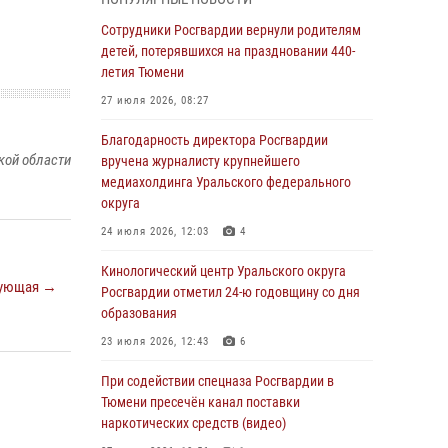
знакомят детей со своей службой и
напоминают о мерах безопасности
Сотрудники Росгвардии вернули родителям
детей, потерявшихся на праздновании 440-
06 августа 2026, 12:33
2
летия Тюмени
Росгвардейцы приняли участие в
27 июля 2026, 08:27
фотопроекте «Прогуляемся по Тюменской
области» в рамках акции «Храним огонь
Благодарность директора Росгвардии
Победы»
кой области
вручена журналисту крупнейшего
медиахолдинга Уральского федерального
06 августа 2026, 04:41
3
округа
Росгвардейцы в Тюменской области почтили
24 июля 2026, 12:03
4
память генерала армии Ивана Кирилловича
Яковлева
Кинологический центр Уральского округа
ующая →
Росгвардии отметил 24-ю годовщину со дня
05 августа 2026, 11:03
4
образования
В Тюмени офицер Росгвардии в радиоэфире
23 июля 2026, 12:43
6
напомнил гражданам о мерах безопасного
владения оружием
При содействии спецназа Росгвардии в
Тюмени пресечён канал поставки
05 августа 2026, 09:56
2
наркотических средств (видео)
Военнослужащие Росгвардии сбили дрон-