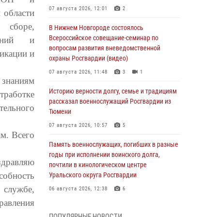
07 августа 2026, 12:01
2
 области
 сборе,
В Нижнем Новгороде состоялось
Всероссийское совещание-семинар по
наний и
вопросам развития вневедомственной
икации и
охраны Росгвардии (видео)
07 августа 2026, 11:48
3
1
 знаниям
Историю верности долгу, семье и традициям
тработке
рассказал военнослужащий Росгвардии из
ельного
Тюмени
07 августа 2026, 10:57
5
м. Всего
Память военнослужащих, погибших в разные
годы при исполнении воинского долга,
здравляю
почтили в кинологическом центре
собность
Уральского округа Росгвардии
 службе,
06 августа 2026, 12:38
6
равления
Росгвардейцы в Тюменской области
ПОПУЛЯРНЫЕ НОВОСТИ